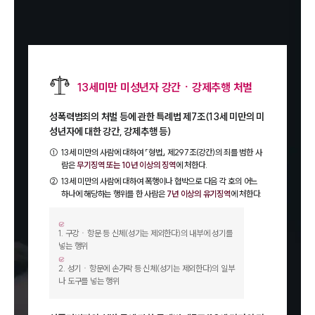
13세미만 미성년자 강간ㆍ강제추행 처벌
성폭력범죄의 처벌 등에 관한 특례법 제7조(13세 미만의 미
성년자에 대한 강간, 강제추행 등)
①
13세 미만의 사람에 대하여 「형법」 제297조(강간)의 죄를 범한 사
람은
무기징역 또는 10년 이상의 징역
에 처한다.
②
13세 미만의 사람에 대하여 폭행이나 협박으로 다음 각 호의 어느
하나에 해당하는 행위를 한 사람은
7년 이상의 유기징역
에 처한다.
1
.
구강ㆍ항문 등 신체(성기는 제외한다)의 내부에 성기를
넣는 행위
2
.
성기ㆍ항문에 손가락 등 신체(성기는 제외한다)의 일부
나 도구를 넣는 행위