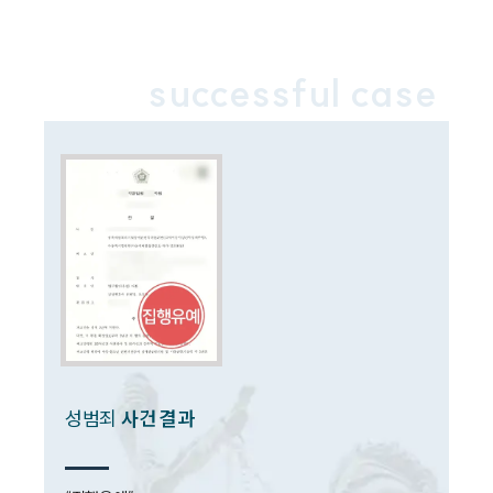
고객후기
업무분야
successful case
성범죄대응부 업무
전체
구성원 소개
성범죄전문변호사
소식/자료
언론보도
공지사항
성범죄
사건 결과
법률 블로그
법률서식
뉴스레터/브로슈어