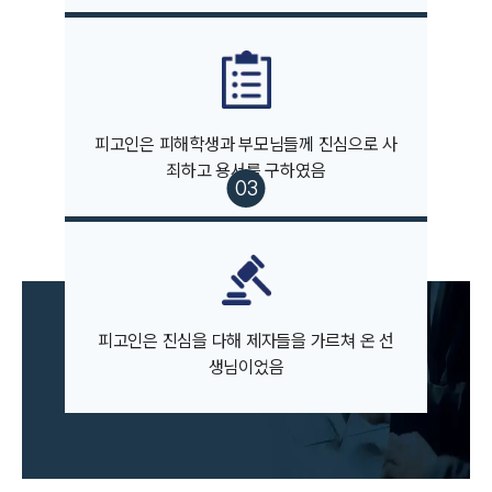
팀소개
피고인은 피해학생과 부모님들께 진심으로 사
팀소개
죄하고 용서를 구하였음
대륜의 강점
오시는 길
글로벌 파트너 로펌
고객의 소리
통합검색
AI대륜
피고인은 진심을 다해 제자들을 가르쳐 온 선
업무사례
생님이었음
주요 업무사례
사례분석/최신동향
법률정보
법률지식인