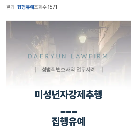
결과
집행유예
조회수
1571
DAERYUN LAWFIRM
성범죄
변호사
의 업무사례
미성년자강제추행
___
집행유예