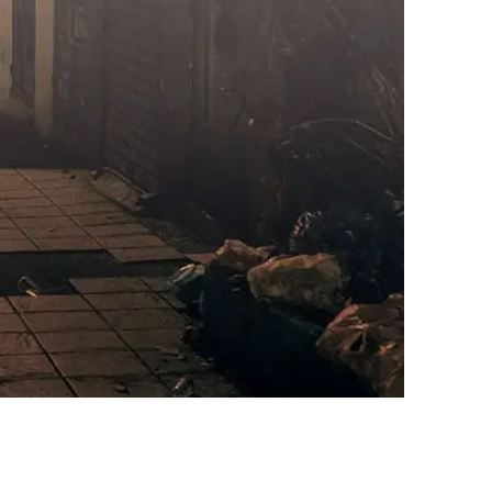
AI대륜
업무사례
주요 업무사례
사례분석/최신동향
법률정보
법률지식인
고객후기
업무분야
성범죄대응부 업무