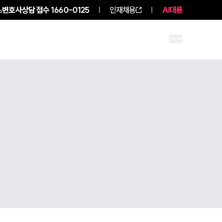
변호사상담 접수
1660-0125
인재채용
AI대륜
구성원 소개
소식/자료