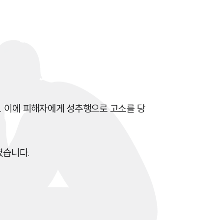
전체
구성원 소개
성범죄전문변호사
소식/자료
. 이에 피해자에게 성추행으로 고소를 당
언론보도
공지사항
였습니다.
법률 블로그
법률서식
뉴스레터/브로슈어