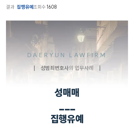
결과
집행유예
조회수
1608
DAERYUN LAWFIRM
성범죄
변호사
의 업무사례
성매매
___
집행유예