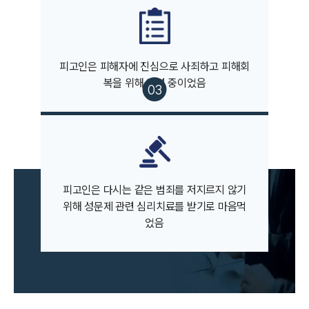
피고인은 피해자에 진심으로 사죄하고 피해회
복을 위해 조력 중이었음
팀소개
팀소개
대륜의 강점
오시는 길
글로벌 파트너 로펌
고객의 소리
피고인은 다시는 같은 범죄를 저지르지 않기
통합검색
위해 성문제 관련 심리치료를 받기로 마음먹
AI대륜
었음
업무사례
주요 업무사례
사례분석/최신동향