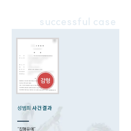
법률정보
법률지식인
고객후기
successful case
업무분야
성범죄대응부 업무
전체
구성원 소개
성범죄전문변호사
소식/자료
성범죄
사건 결과
언론보도
공지사항
법률 블로그
“집행유예”
