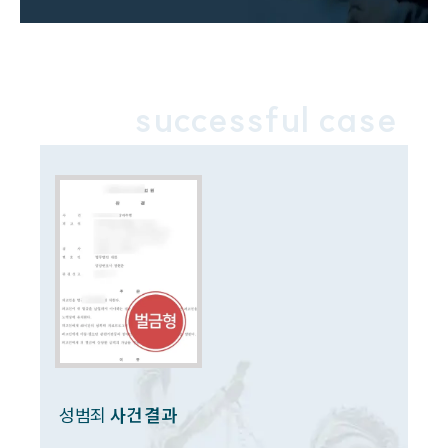
업무분야
성범죄대응부 업무
전체
successful case
구성원 소개
성범죄전문변호사
소식/자료
언론보도
공지사항
법률 블로그
법률서식
뉴스레터/브로슈어
세미나
성범죄
사건 결과