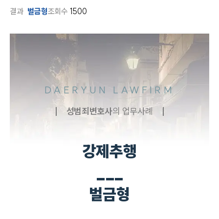
결과
벌금형
조회수
1500
DAERYUN LAWFIRM
성범죄
변호사
의 업무사례
강제추행
___
벌금형