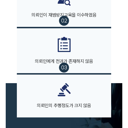
팀소개
의뢰인이 재범방지교육을 이수하였음
팀소개
대륜의 강점
오시는 길
글로벌 파트너 로펌
고객의 소리
통합검색
AI대륜
의뢰인에게 전과가 존재하지 않음
업무사례
주요 업무사례
사례분석/최신동향
법률정보
법률지식인
의뢰인의 추행정도가 크지 않음
고객후기