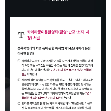
카메라등이용찰영죄(촬영·반포·소지·시
청) 처벌
성폭력범죄의 처벌 등에 관한 특례법 제14조(카메라 등을
이용한 촬영)
①
카메라나 그 밖에 이와 유사한 기능을 갖춘 기계장치를 이용하여 성
적 욕망 또는 수치심을 유발할 수 있는 사람의 신체를 촬영대상자의
의사에 반하여 촬영한 자는
7년 이하의 징역 또는 5천만원 이하의
벌금
에 처한다.
②
제1항에 따른 촬영물 또는 복제물을 반포ㆍ판매ㆍ임대ㆍ제공 또는
공공연하게 전시ㆍ상영한 자 또는 제1항의 촬영이 촬영 당시에는
촬영대상자의 의사에 반하지 아니한 경우에도 사후에 그 촬영물 또
는 복제물을 촬영대상자의 의사에 반하여 반포등을 한 자는
7년 이
하의 징역 또는 5천만원 이하의 벌금
에 처한다.
③
영리를 목적으로 촬영대상자의 의사에 반하여 「정보통신망 이용촉
진 및 정보보호 등에 관한 법률」 제2조제1항제1호의 정보통신망을