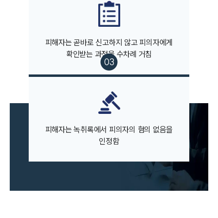
팀소개
피해자는 곧바로 신고하지 않고 피의자에게
팀소개
확인받는 과정을 수차례 거침
대륜의 강점
오시는 길
글로벌 파트너 로펌
고객의 소리
통합검색
AI대륜
피해자는 녹취록에서 피의자의 혐의 없음을
업무사례
인정함
주요 업무사례
사례분석/최신동향
법률정보
법률지식인
고객후기