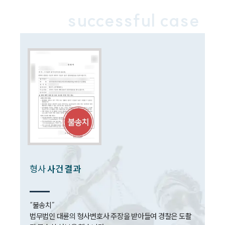
업무분야
successful case
성범죄대응부 업무
전체
구성원 소개
성범죄전문변호사
소식/자료
언론보도
공지사항
형사
사건 결과
법률 블로그
법률서식
뉴스레터/브로슈어
세미나
“불송치” 

법무법인 대륜의 형사변호사 주장을 받아들여 경찰은 도촬