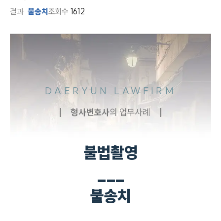
결과
불송치
조회수
1612
DAERYUN LAWFIRM
형사
변호사
의 업무사례
불법촬영
___
불송치