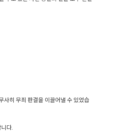
전체
구성원 소개
성범죄전문변호사
소식/자료
언론보도
공지사항
무사히 무죄 판결을 이끌어낼 수 있었습
법률 블로그
법률서식
랍니다.
뉴스레터/브로슈어