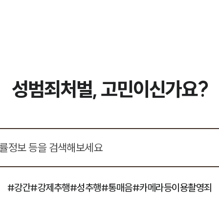
성범죄처벌, 고민이신가요?
#강간
#강제추행
#성추행
#통매음
#카메라등이용촬영죄