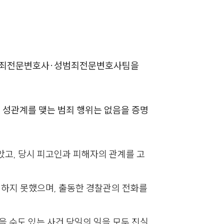
AI대륜
업무사례
 성범죄전문변호사·성범죄전문변호사팀을
주요 업무사례
사례분석/최신동향
성관계를 맺는 범죄 행위는 없음을 증명
법률정보
법률지식인
고객후기
았고, 당시 피고인과 피해자의 관계를 고
업무분야
억하지 못했으며, 출동한 경찰관의 전화를
성범죄대응부 업무
 수도 있는 사건 당일의 일을 모두 진실