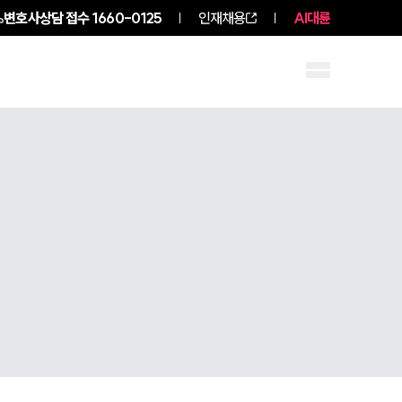
변호사상담 접수
1660-0125
인재채용
AI대륜
구성원 소개
소식/자료