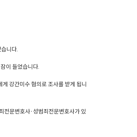
었습니다.
팀소개
 잠이 들었습니다.
팀소개
에게 강간미수 혐의로 조사를 받게 됩니
대륜의 강점
오시는 길
글로벌 파트너 로펌
성범죄전문변호사·성범죄전문변호사가 있
고객의 소리
통합검색