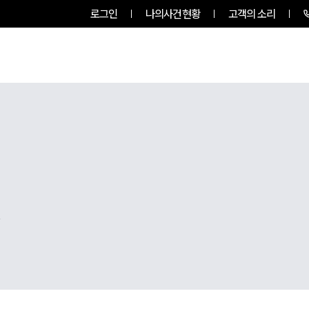
로그인
나의사건현황
고객의 소리
팀소개
업무사례
업무분야
,