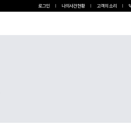
로그인
나의사건현황
고객의 소리
팀소개
업무사례
업무분야
,