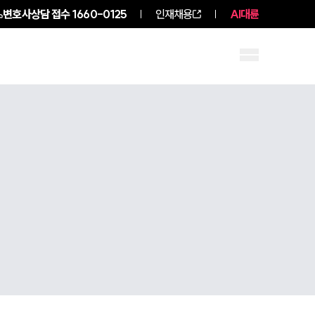
변호사상담 접수
1660-0125
인재채용
AI대륜
구성원 소개
소식/자료