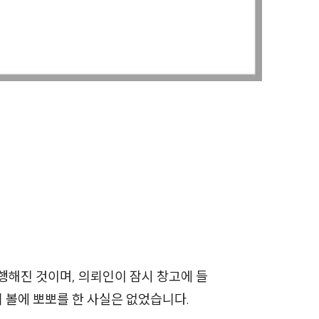
전체
구성원 소개
성범죄전문변호사
소식/자료
언론보도
공지사항
법률 블로그
법률서식
행해진 것이며, 의뢰인이 잠시 창고에 들
뉴스레터/브로슈어
의 볼에 뽀뽀를 한 사실은 없었습니다.