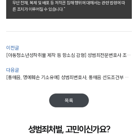
무단 전재, 복제 및 배포 등 저작권 침해 행위에 대해서는 관련 법령에 따
른 조치가 이루어질 수 있습니다."
팀소개
대륜의 강점
오시는 길
글로벌 파트너 로펌
고객의 소리
통합검색
이전글
AI대륜
[아동청소년성착취물 제작 등 항소심 감형] 성범죄전문변호사 조력으로 성착취물 제작·배포 실형을 면함
업무사례
다음글
[통매음, 명예훼손 기소유예] 성범죄변호사, 통매음 선도조건부 기소유예 및 명예훼손 공소권없음
주요 업무사례
사례분석/최신동향
법률정보
법률지식인
목록
고객후기
업무분야
성범죄처벌, 고민이신가요?