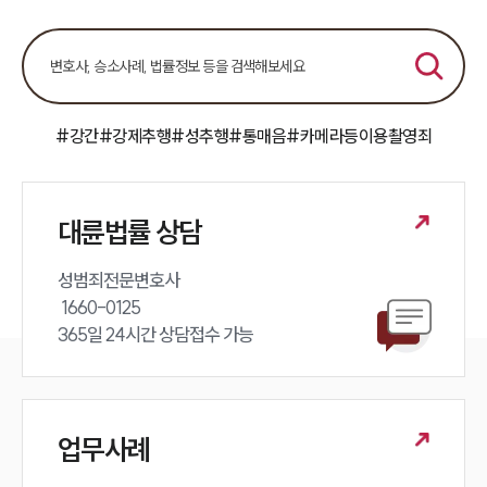
성범죄대응부 업무
전체
구성원 소개
#강간
#강제추행
#성추행
#통매음
#카메라등이용촬영죄
성범죄전문변호사
소식/자료
대륜법률 상담
언론보도
공지사항
성범죄전문변호사 

법률 블로그
 1660-0125 

법률서식
365일 24시간 상담접수 가능
뉴스레터/브로슈어
세미나
대륜법률상담예약
업무사례
대륜법률상담예약