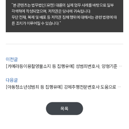
팀소개
"본 콘텐츠는 법무법인(유한) 대륜의 실제 업무 사례를 바탕으로 일부
각색하여 작성되었으며, 저작권은 당사에 귀속됩니다.
팀소개
무단 전재, 복제 및 배포 등 저작권 침해 행위에 대해서는 관련 법령에 따
대륜의 강점
른 조치가 이루어질 수 있습니다."
오시는 길
글로벌 파트너 로펌
고객의 소리
통합검색
AI대륜
이전글
[카메라등이용촬영물소지 등 집행유예] 성범죄변호사, 양형기준 권고형의 하한보다 낮은 형량 받음
업무사례
다음글
주요 업무사례
[아동청소년성범죄 등 집행유예] 강제추행전문변호사 도움으로 강제추행, 공연음란 등 혐의 의뢰인 징역형 실형 면해
사례분석/최신동향
법률정보
법률지식인
고객후기
목록
업무분야