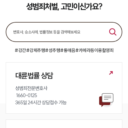
성범죄처벌, 고민이신가요?
성범죄대응부 업무
전체
구성원 소개
성범죄전문변호사
#강간
#강제추행
#성추행
#통매음
#카메라등이용촬영죄
소식/자료
대륜법률 상담
언론보도
공지사항
법률 블로그
성범죄전문변호사 

법률서식
 1660-0125 

뉴스레터/브로슈어
365일 24시간 상담접수 가능
세미나
대륜법률상담예약