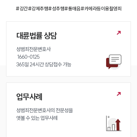
#강간
#강제추행
#성추행
#통매음
#카메라등이용촬영죄
구성원 소개
성범죄전문변호사
대륜법률 상담
소식/자료
성범죄전문변호사 

 1660-0125 

언론보도
공지사항
365일 24시간 상담접수 가능
법률 블로그
법률서식
뉴스레터/브로슈어
세미나
업무사례
대륜법률상담예약
성범죄전문변호사의 전문성을 

엿볼 수 있는 업무사례
대륜법률상담예약