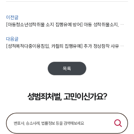
대륜의 강점
오시는 길
글로벌 파트너 로펌
이전글
고객의 소리
[아동청소년성착취물 소지 집행유예 방어] 아동 성착취물소지, 성범죄변호사 조력으로 집행유예
통합검색
AI대륜
다음글
[성적목적다중이용침입, 카촬죄 집행유예] 추가 정상참작 사유 강조하여 검사 항소 기각 및 실형을 면함
업무사례
주요 업무사례
목록
사례분석/최신동향
법률정보
법률지식인
고객후기
성범죄처벌, 고민이신가요?
업무분야
성범죄대응부 업무
전체