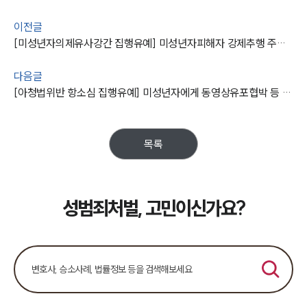
오시는 길
글로벌 파트너 로펌
이전글
고객의 소리
[미성년자의제유사강간 집행유예] 미성년자피해자 강제추행 주장하였으나 성범죄변호사 조력 실형을 면함
통합검색
AI대륜
다음글
[아청법위반 항소심 집행유예] 미성년자에게 동영상유포협박 등 하였으나 성범죄변호사 조력 실형을 면함
업무사례
주요 업무사례
목록
사례분석/최신동향
법률정보
법률지식인
고객후기
성범죄처벌, 고민이신가요?
업무분야
성범죄대응부 업무
전체