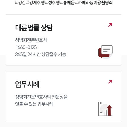
#강간
#강제추행
#성추행
#통매음
#카메라등이용촬영죄
구성원 소개
성범죄전문변호사
대륜법률 상담
소식/자료
성범죄전문변호사 

 1660-0125 

언론보도
365일 24시간 상담접수 가능
공지사항
법률 블로그
법률서식
뉴스레터/브로슈어
세미나
업무사례
대륜법률상담예약
성범죄전문변호사의 전문성을 

엿볼 수 있는 업무사례
대륜법률상담예약