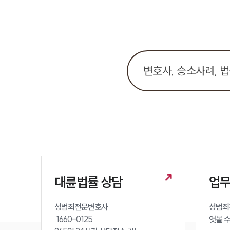
대륜법률 상담
업
성범죄전문변호사 

성범죄
 1660-0125 

엿볼 