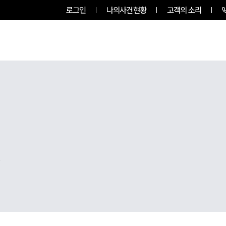
로그인
나의사건현황
고객의 소리
팀소개
업무사례
업무분야
,