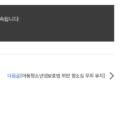
세미나
귀속됩니다.
대륜법률상담예약
대륜법률상담예약
다음글
[아동청소년성보호법 위반 항소심 무죄 유지] 성범죄변호사팀, 음란물소지죄 검사 항소 기각