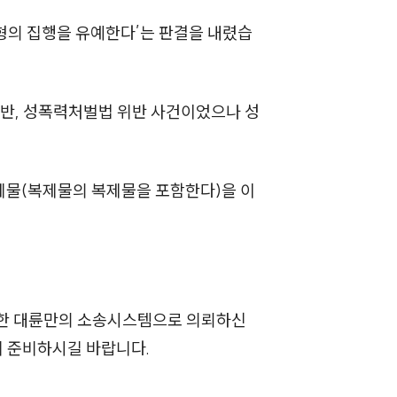
전체
 형의 집행을 유예한다’는 판결을 내렸습
구성원 소개
반, 성폭력처벌법 위반 사건이었으나 성
성범죄전문변호사
소식/자료
복제물(복제물의 복제물을 포함한다)을 이
언론보도
공지사항
법률 블로그
축한 대륜만의 소송시스템으로 의뢰하신
법률서식
께 준비하시길 바랍니다.
뉴스레터/브로슈어