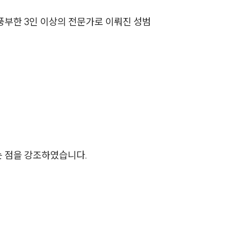
AI대륜
풍부한 3인 이상의 전문가로 이뤄진 성범
업무사례
주요 업무사례
사례분석/최신동향
법률정보
법률지식인
 점을 강조하였습니다.
고객후기
업무분야
성범죄대응부 업무