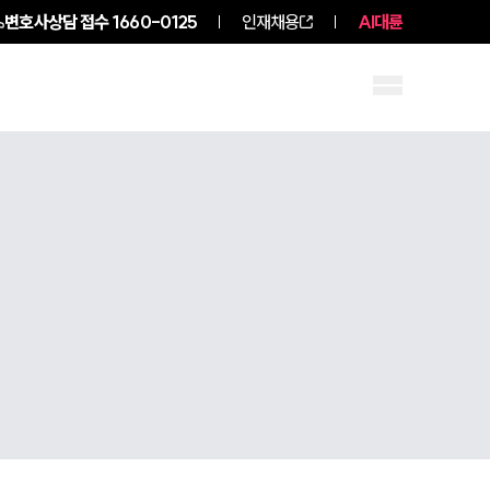
변호사상담 접수
1660-0125
인재채용
AI대륜
구성원 소개
소식/자료