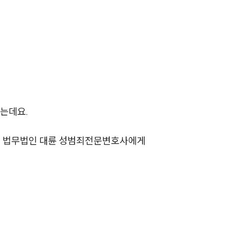
팀소개
는데요.
팀소개
에 법무법인 대륜 성범죄전문변호사에게
대륜의 강점
오시는 길
글로벌 파트너 로펌
고객의 소리
통합검색