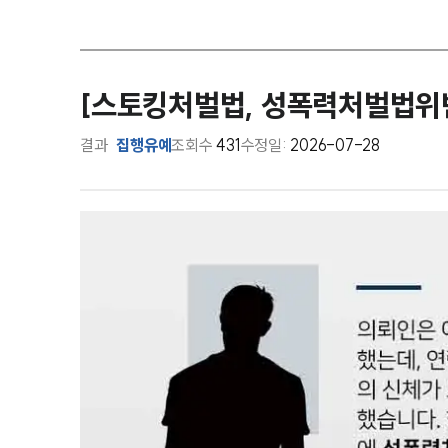
[스토킹처벌법, 성폭력처벌법위
결과
집행유예
조회수
431
수정일:
2026-07-28