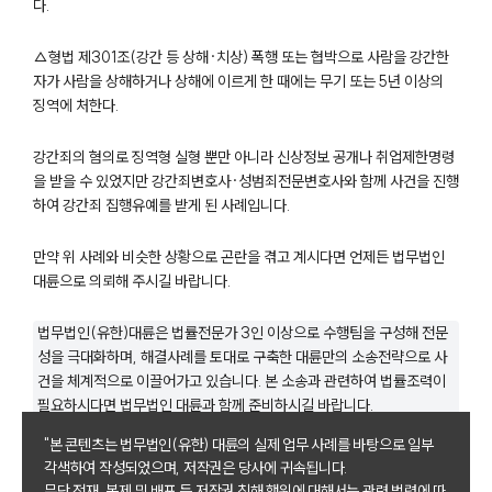
다.
△형법 제301조(강간 등 상해·치상) 폭행 또는 협박으로 사람을 강간한
자가 사람을 상해하거나 상해에 이르게 한 때에는 무기 또는 5년 이상의
징역에 처한다.
강간죄의 혐의로 징역형 실형 뿐만 아니라 신상정보 공개나 취업제한명령
을 받을 수 있었지만 강간죄변호사·성범죄전문변호사와 함께 사건을 진행
하여 강간죄 집행유예를 받게 된 사례입니다.
팀소개
만약 위 사례와 비슷한 상황으로 곤란을 겪고 계시다면 언제든 법무법인
팀소개
대륜으로 의뢰해 주시길 바랍니다.
대륜의 강점
오시는 길
법무법인(유한)대륜은 법률전문가 3인 이상으로 수행팀을 구성해 전문
글로벌 파트너 로펌
성을 극대화하며, 해결사례를 토대로 구축한 대륜만의 소송전략으로 사
고객의 소리
건을 체계적으로 이끌어가고 있습니다. 본 소송과 관련하여 법률조력이
통합검색
필요하시다면 법무법인 대륜과 함께 준비하시길 바랍니다.
AI대륜
"본 콘텐츠는 법무법인(유한) 대륜의 실제 업무 사례를 바탕으로 일부
각색하여 작성되었으며, 저작권은 당사에 귀속됩니다.
업무사례
무단 전재, 복제 및 배포 등 저작권 침해 행위에 대해서는 관련 법령에 따