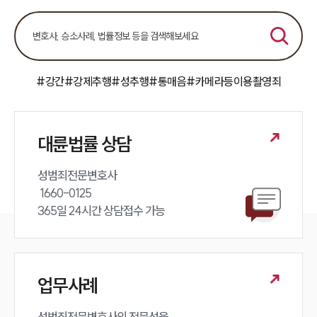
언론보도
공지사항
법률 블로그
법률서식
뉴스레터/브로슈어
세미나
#강간
#강제추행
#성추행
#통매음
#카메라등이용촬영죄
대륜법률상담예약
대륜법률 상담
대륜법률상담예약
성범죄전문변호사 

 1660-0125 

365일 24시간 상담접수 가능
업무사례
성범죄전문변호사의 전문성을 
