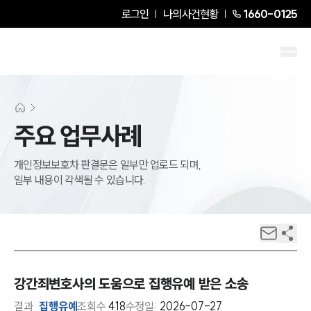
로그인
나의사건현황
1660-0125
주요 업무사례
개인정보보호차 판결문은 일부만 업로드 되며,
일부 내용이 각색될 수 있습니다.
강간죄변호사의 도움으로 집행유예 받은 소송
결과
집행유예
조회수
418
수정일:
2026-07-27