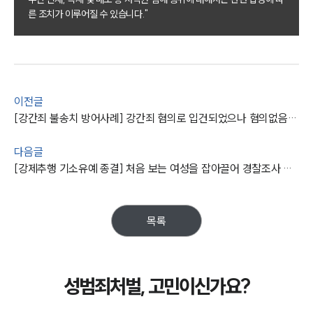
른 조치가 이루어질 수 있습니다."
주요 업무사례
사례분석/최신동향
법률정보
법률지식인
고객후기
이전글
[강간죄 불송치 방어사례] 강간죄 혐의로 입건되었으나 혐의없음 불송치 결정 받아 냄
업무분야
다음글
성범죄대응부 업무
전체
[강제추행 기소유예 종결] 처음 보는 여성을 잡아끌어 경찰조사 받았으나 기소유예 이끌어 냄
구성원 소개
목록
성범죄전문변호사
성범죄처벌, 고민이신가요?
소식/자료