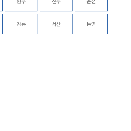
원주
진주
춘천
구성원 소개
강릉
서산
통영
성범죄전문변호사
소식/자료
언론보도
공지사항
법률 블로그
법률서식
뉴스레터/브로슈어
세미나