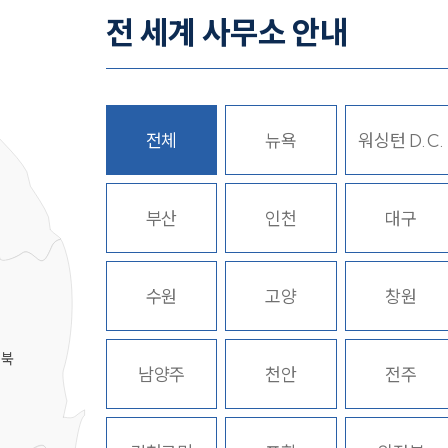
전 세계 사무소 안내
전체
뉴욕
워싱턴 D.C.
히
부산
인천
대구
수원
고양
창원
경북
남양주
천안
전주