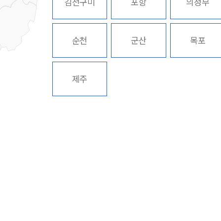
김천구미
포항
의정부
순천
군산
목포
제주