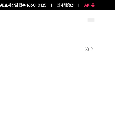
변호사상담 접수
1660-0125
인재채용
AI대륜
구성원 소개
소식/자료
팀소개
팀소개
대륜의 강점
오시는 길
글로벌 파트너 로펌
고객의 소리
통합검색
AI대륜