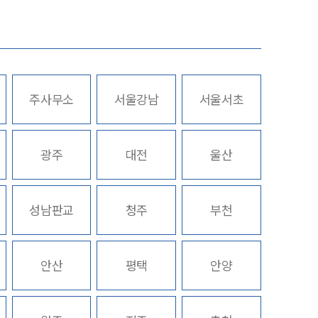
업무사례
주요 업무사례
주사무소
서울강남
서울서초
사례분석/최신동향
스토리
법률정보
광주
대전
울산
법률지식인
고객후기
성남판교
청주
부천
업무분야
안산
평택
안양
성범죄대응부 업무
전체