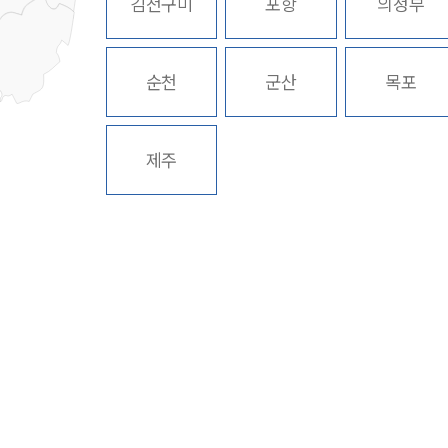
김천구미
포항
의정부
순천
군산
목포
제주