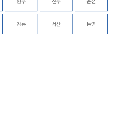
원주
진주
춘천
구성원 소개
강릉
서산
통영
성범죄전문변호사
소식/자료
언론보도
공지사항
법률 블로그
법률서식
뉴스레터/브로슈어
세미나