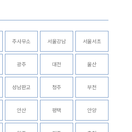
업무사례
주요 업무사례
주사무소
서울강남
서울서초
사례분석/최신동향
스토리
법률정보
광주
대전
울산
법률지식인
고객후기
성남판교
청주
부천
업무분야
안산
평택
안양
성범죄대응부 업무
전체