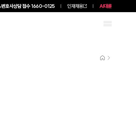
변호사상담 접수
1660-0125
인재채용
AI대륜
구성원 소개
소식/자료
팀소개
팀소개
대륜의 강점
오시는 길
글로벌 파트너 로펌
고객의 소리
통합검색
AI대륜