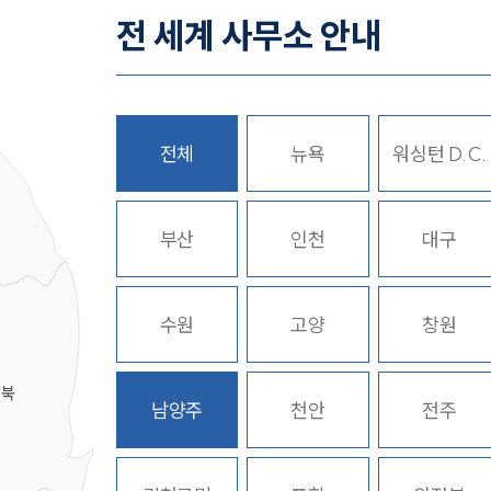
전 세계 사무소 안내
전체
뉴욕
워싱턴 D.C.
히
부산
인천
대구
수원
고양
창원
경북
남양주
천안
전주