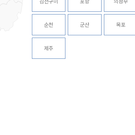
김천구미
포항
의정부
순천
군산
목포
제주