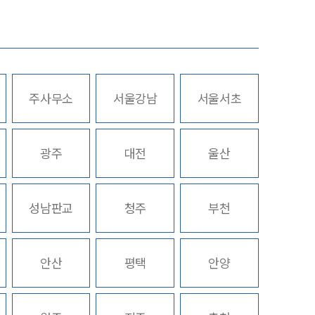
업무사례
주요 업무사례
주사무소
서울강남
서울서초
사례분석/최신동향
스토리
법률정보
광주
대전
울산
법률지식인
고객후기
성남판교
청주
부천
업무분야
안산
평택
안양
성범죄대응부 업무
전체