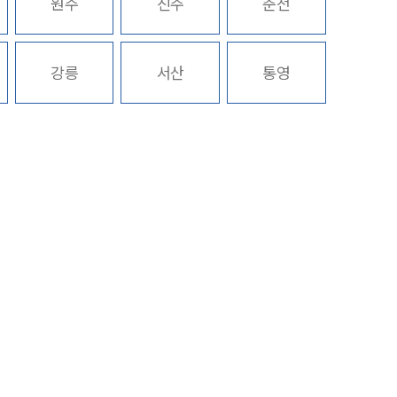
원주
진주
춘천
구성원 소개
강릉
서산
통영
성범죄전문변호사
소식/자료
언론보도
공지사항
법률 블로그
법률서식
뉴스레터/브로슈어
세미나