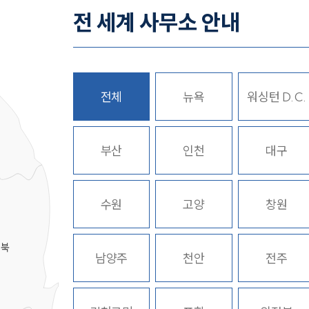
전 세계 사무소 안내
전체
뉴욕
워싱턴 D.C.
히
부산
인천
대구
수원
고양
창원
경북
남양주
천안
전주