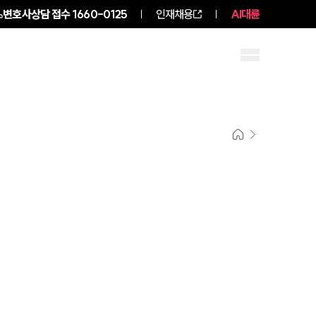
변호사상담 접수
1660-0125
인재채용
AI대륜
구성원 소개
소식/자료
팀소개
팀소개
대륜의 강점
오시는 길
글로벌 파트너 로펌
고객의 소리
통합검색
AI대륜