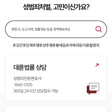
팀소개
성범죄처벌, 고민이신가요?
팀소개
대륜의 강점
오시는 길
글로벌 파트너 로펌
고객의 소리
통합검색
#강간
#강제추행
#성추행
#통매음
#카메라등이용촬영죄
AI대륜
업무사례
대륜법률 상담
주요 업무사례
사례분석/최신동향
성범죄전문변호사 

법률정보
 1660-0125 

법률지식인
365일 24시간 상담접수 가능
고객후기
업무분야