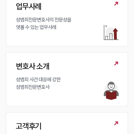
업무사례
성범죄대응부 업무
전체
성범죄전문변호사의 전문성을 

엿볼 수 있는 업무사례
구성원 소개
성범죄전문변호사
변호사 소개
소식/자료
언론보도
성범죄 사건 대응에 강한 

공지사항
성범죄전문변호사
법률 블로그
법률서식
뉴스레터/브로슈어
세미나
고객후기
대륜법률상담예약