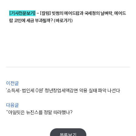
업무분야
[기사전문보기]
-
[칼럼] 빗썸의 에어드랍과 국세청의 날벼락, 에어드
성범죄대응부 업무
랍 코인에 세금 부과될까? (바로가기)
전체
구성원 소개
성범죄전문변호사
소식/자료
이전글
'소득세·법인세 0원' 청년창업세액감면 악용 실태 파악 나선다
언론보도
공지사항
법률 블로그
다음글
법률서식
“아일릿은 뉴진스를 정말 따라했나?
뉴스레터/브로슈어
세미나
목록보기