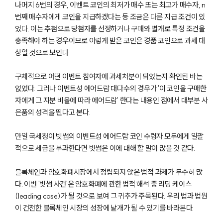
나머지 6번의 경우, 이벤트 코인의 최저가 매수 또는 최고가 매수자, n
번째 매수자에게 코인을 지급하겠다는 등 조금은 다른 지급 조건이 있
었다. 이는 추첨으로 당첨자를 선정하거나 구매와 별개로 특정 조건을
팀소개
충족해야 하는 경우이므로 이렇게 받은 코인은 경품 코인으로 과세 대
팀소개
상일 것으로 보인다.
대륜의 강점
오시는 길
구체적으로 어떤 이벤트 참여자에 과세처분이 되었는지 확인된 바는
글로벌 파트너 로펌
없었다. 그러나 이벤트성 에어드랍 대다수의 경우가 '이 코인을 구매한
고객의 소리
자에게 그 지분 비율에 따라 에어드랍' 한다는 내용인 점에서 대부분 사
통합검색
AI대륜
은품의 성격을 띈다고 본다.
만일 국세청이 빗썸의 이벤트성 에어드랍 코인 수령자 모두에게 일괄
업무사례
적으로 세금을 부과한다면 빗썸은 이에 대해 할 말이 많을 것 같다.
주요 업무사례
블록체인과 암호화폐시장에서 정립되지 않은 법적 과제가 무수히 많
사례분석/최신동향
법률정보
다. 이번 '빗썸 사건'은 암호화폐에 관한 법적 해석 중 리딩 케이스
법률지식인
(leading case)가 될 것으로 보여 그 귀추가 주목된다. 우리 법과 법원
고객후기
이 건전한 블록체인 시장의 성장에 날개가 될 수 있기를 바라본다.