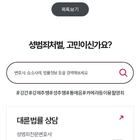
목록보기
업무분야
성범죄대응부 업무
전체
성범죄처벌, 고민이신가요?
구성원 소개
성범죄전문변호사
소식/자료
#강간
#강제추행
#성추행
#통매음
#카메라등이용촬영죄
언론보도
공지사항
법률 블로그
대륜법률 상담
법률서식
뉴스레터/브로슈어
세미나
성범죄전문변호사 
