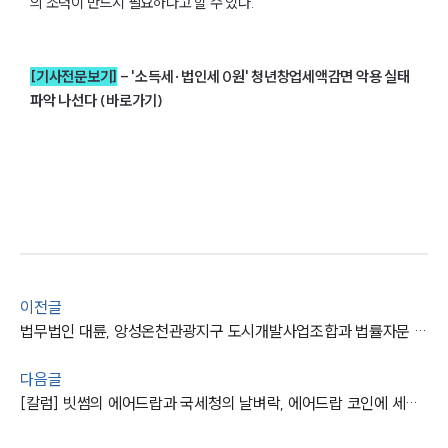
의 조력이 반드시 필요하다고 할 수 있다.
팀소개
[기사전문보기]
-
'소득세·법인세 0원' 청년창업세액감면 악용 실태
파악 나선다 (바로가기)
팀소개
대륜의 강점
오시는 길
글로벌 파트너 로펌
고객의 소리
통합검색
AI대륜
업무사례
이전글
법무법인 대륜, 앙성온천관광지구 도시개발사업조합과 법률자문 MOU
주요 업무사례
사례분석/최신동향
다음글
법률정보
[칼럼] 빗썸의 에어드랍과 국세청의 날벼락, 에어드랍 코인에 세금 부과될까?
법률지식인
고객후기