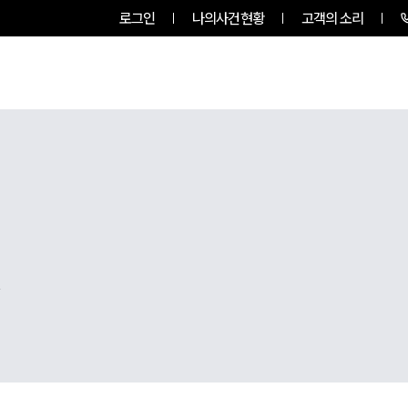
로그인
나의사건현황
고객의 소리
팀소개
업무사례
업무분야
,