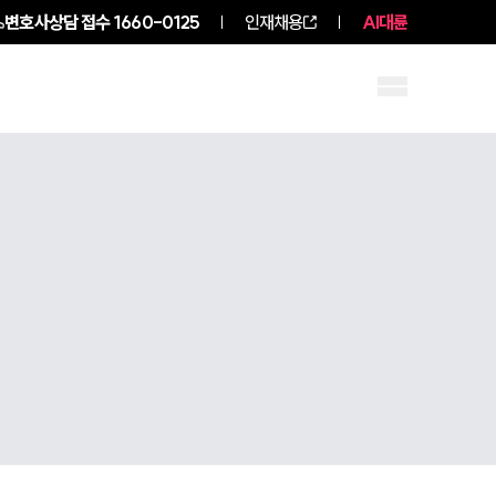
변호사상담 접수
1660-0125
인재채용
AI대륜
구성원 소개
소식/자료