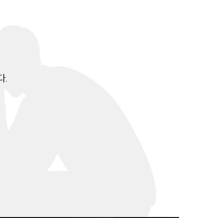
전체
구성원 소개
성범죄전문변호사
 

소식/자료
언론보도
공지사항
법률 블로그
법률서식
뉴스레터/브로슈어