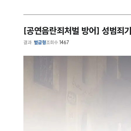
[공연음란죄처벌 방어] 성범죄기
결과
벌금형
조회수
1467