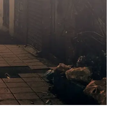
AI대륜
업무사례
주요 업무사례
사례분석/최신동향
법률정보
법률지식인
고객후기
업무분야
성범죄대응부 업무