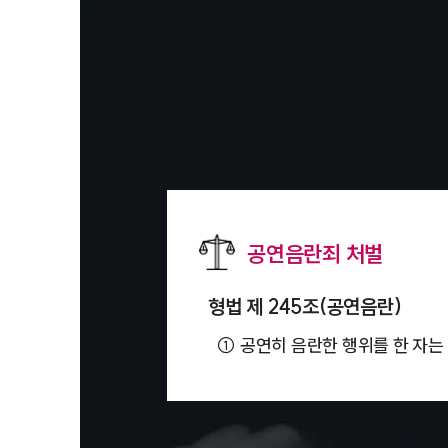
공연음란죄 처벌
형법 제 245조(공연음란)
①
공연히 음란한 행위를 한 자는