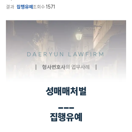
결과
집행유예
조회수
1571
DAERYUN LAWFIRM
형사
변호사
의 업무사례
성매매처벌
___
집행유예