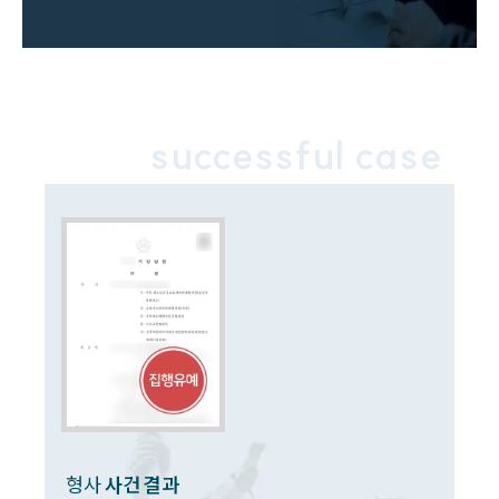
업무분야
성범죄대응부 업무
전체
successful case
구성원 소개
성범죄전문변호사
소식/자료
언론보도
공지사항
법률 블로그
법률서식
뉴스레터/브로슈어
세미나
형사
사건 결과