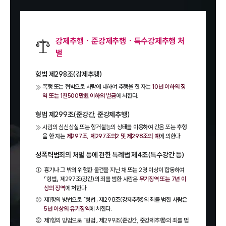
강제추행ㆍ준강제추행ㆍ특수강제추행 처
벌
형법 제298조(강제추행)
폭행 또는 협박으로 사람에 대하여 추행을 한 자는
10년 이하의 징
역 또는 1천500만원 이하의 벌금
에 처한다.
형법 제299조(준강간, 준강제추행)
사람의 심신상실 또는 항거불능의 상태를 이용하여 간음 또는 추행
을 한 자는
제297조, 제297조의2 및 제298조의 예
에 의한다.
성폭력범죄의 처벌 등에 관한 특례법 제4조(특수강간 등)
①
흉기나 그 밖의 위험한 물건을 지닌 채 또는 2명 이상이 합동하여
「형법」 제297조(강간)의 죄를 범한 사람은
무기징역 또는 7년 이
상의 징역
에 처한다.
②
제1항의 방법으로 「형법」 제298조(강제추행)의 죄를 범한 사람은
5년 이상의 유기징역
에 처한다.
③
제1항의 방법으로 「형법」 제299조(준강간, 준강제추행)의 죄를 범