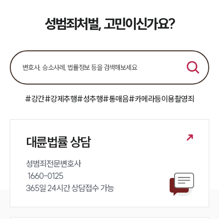
성범죄처벌, 고민이신가요?
#강간
#강제추행
#성추행
#통매음
#카메라등이용촬영죄
대륜법률 상담
성범죄전문변호사 

 1660-0125 

365일 24시간 상담접수 가능