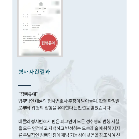
성범죄대응부 업무
전체
구성원 소개
성범죄전문변호사
소식/자료
형사
사건 결과
언론보도
공지사항
“집행유예”

법률 블로그
법무법인 대륜의 형사변호사 주장이 받아들여, 판결 확정일
법률서식
로부터 위 형의 집행을 유예한다는 판결을 받았습니다. 

뉴스레터/브로슈어
세미나
대륜의 형사변호사 팀은 피고인이 모든 성추행의 범행 사실
을 모두 인정하고 자백하고 반성하는 모습과 술에 취해 저지
른 우발적인 범행인 점에 재범 가능성이 낮음을 강조하여 선
대륜법률상담예약