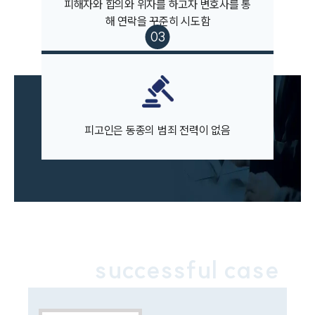
피해자와 합의와 위자를 하고자 변호사를 통
팀소개
해 연락을 꾸준히 시도함
팀소개
대륜의 강점
오시는 길
글로벌 파트너 로펌
고객의 소리
통합검색
피고인은 동종의 범죄 전력이 없음
AI대륜
업무사례
주요 업무사례
사례분석/최신동향
법률정보
법률지식인
successful case
고객후기
업무분야