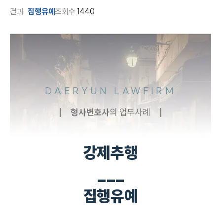
결과
집행유예
조회수
1440
DAERYUN LAWFIRM
형사
변호사
의 업무사례
강제추행
___
집행유예