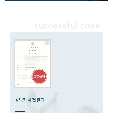
업무분야
성범죄대응부 업무
successful case
전체
구성원 소개
성범죄전문변호사
소식/자료
언론보도
공지사항
법률 블로그
법률서식
성범죄
사건 결과
뉴스레터/브로슈어
세미나