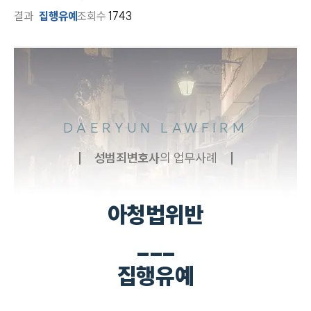
결과
집행유예
조회수
1743
DAERYUN LAWFIRM
성범죄
변호사
의 업무사례
아청법위반
___
집행유예