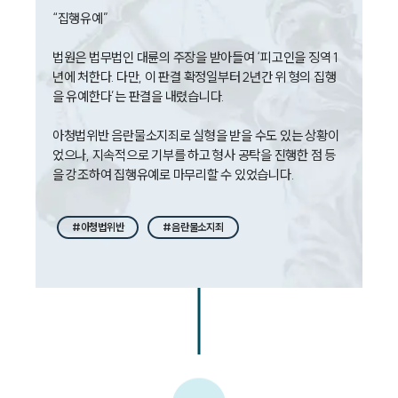
“집행유예”

대륜법률상담예약
법원은 법무법인 대륜의 주장을 받아들여 ‘피고인을 징역 1
대륜법률상담예약
년에 처한다. 다만, 이 판결 확정일부터 2년간 위 형의 집행
을 유예한다’는 판결을 내렸습니다. 

아청법위반 음란물소지죄로 실형을 받을 수도 있는 상황이
었으나, 지속적으로 기부를 하고 형사 공탁을 진행한 점 등
을 강조하여 집행유예로 마무리할 수 있었습니다.
#아청법위반
#음란물소지죄