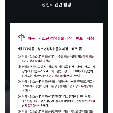
성범죄
관련 법령
아동ㆍ청소년 성착취물 제작ㆍ반포ㆍ시청
제11조(아동ㆍ청소년성착취물의 제작ㆍ배포 등)
①
아동ㆍ청소년성착취물을 제작ㆍ수입 또는 수출한 자는
무기 또는
5년 이상의 징역
에 처한다.
②
영리를 목적으로 아동ㆍ청소년성착취물을 판매ㆍ대여ㆍ배포ㆍ제
공하거나 이를 목적으로 소지ㆍ운반ㆍ광고ㆍ소개하거나 공연히
전시 또는 상영한 자는
5년 이상의 유기징역
에 처한다.
③
아동ㆍ청소년성착취물을 배포ㆍ제공하거나 이를 목적으로 광고ㆍ
소개하거나 공연히 전시 또는 상영한 자는
3년 이상의 유기징역
에
처한다.
④
아동ㆍ청소년성착취물을 제작할 것이라는 정황을 알면서 아동ㆍ
청소년을 아동ㆍ청소년성착취물의 제작자에게 알선한 자는
3년 이
상의 유기징역
에 처한다.
⑤
아동ㆍ청소년성착취물을 구입하거나 아동ㆍ청소년성착취물임을