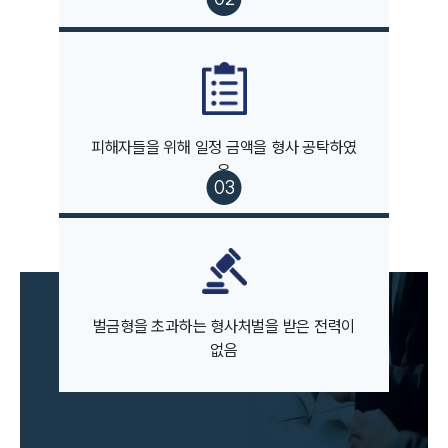
팀소개
팀소개
대륜의 강점
피해자들을 위해 일정 금액을 형사 공탁하였
오시는 길
음
글로벌 파트너 로펌
고객의 소리
통합검색
AI대륜
업무사례
벌금형을 초과하는 형사처벌을 받은 전력이
주요 업무사례
없음
사례분석/최신동향
법률정보
법률지식인
고객후기