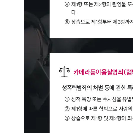
④
제1항 또는 제2항의 촬영물 
다.
⑤
상습으로 제1항부터 제3항까지의
카메라등이용찰영죄(협박
성폭력범죄의 처벌 등에 관한 특
①
성적 욕망 또는 수치심을 유발
②
제1항에 따른 협박으로 사람의
③
상습으로 제1항 및 제2항의 죄