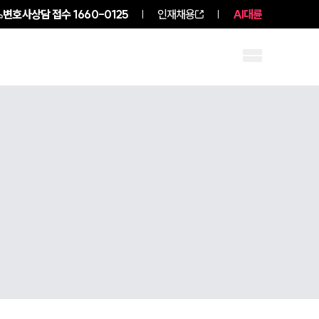
변호사상담 접수
1660-0125
인재채용
AI대륜
구성원 소개
소식/자료