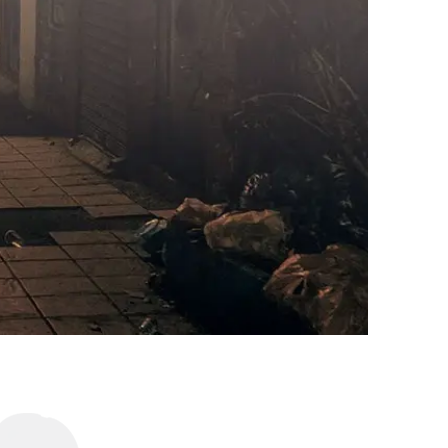
AI대륜
업무사례
주요 업무사례
사례분석/최신동향
법률정보
법률지식인
고객후기
업무분야
성범죄대응부 업무