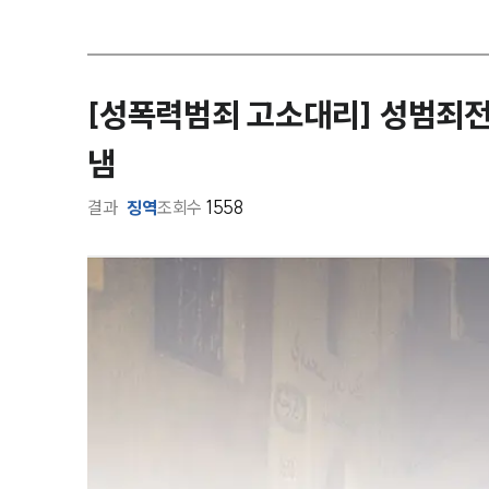
[성폭력범죄 고소대리] 성범죄
냄
결과
징역
조회수
1558