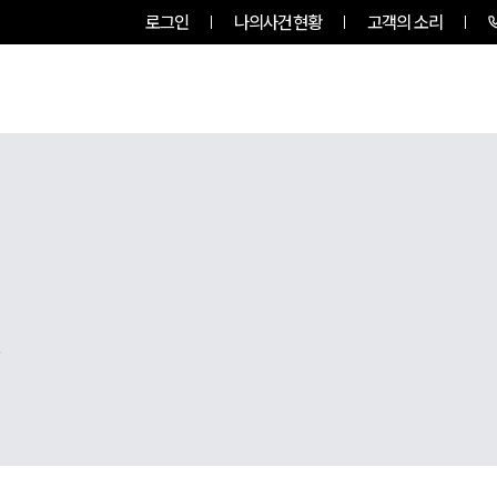
로그인
나의사건현황
고객의 소리
팀소개
업무사례
업무분야
,