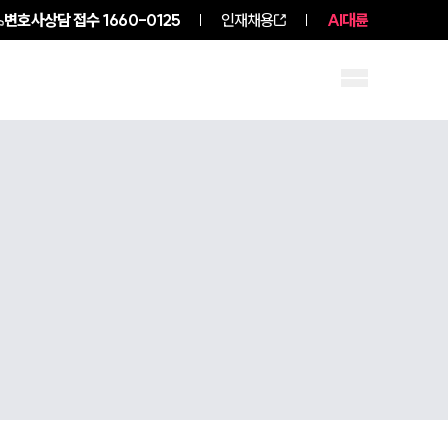
변호사상담 접수
1660-0125
인재채용
AI대륜
구성원 소개
소식/자료