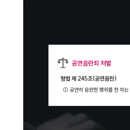
공연음란죄 처벌
형법 제 245조(공연음란)
①
공연히 음란한 행위를 한 자는