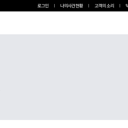
로그인
나의사건현황
고객의 소리
팀소개
업무사례
업무분야
,