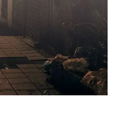
AI대륜
업무사례
주요 업무사례
사례분석/최신동향
법률정보
법률지식인
고객후기
업무분야
성범죄대응부 업무