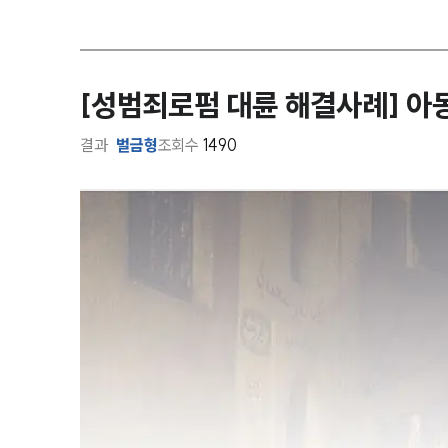
[성범죄로펌 대륜 해결사례] 아
결과
벌금형
조회수
1490