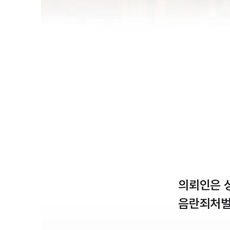
의뢰인은 
음란죄처벌