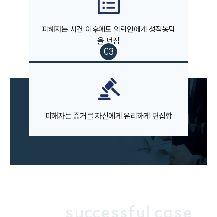
팀소개
대륜의 강점
피해자는 사건 이후에도 의뢰인에게 성적농담
오시는 길
을 던짐
글로벌 파트너 로펌
고객의 소리
통합검색
AI대륜
업무사례
피해자는 증거를 자신에게 유리하게 편집함
주요 업무사례
사례분석/최신동향
법률정보
법률지식인
고객후기
업무분야
successful case
성범죄대응부 업무