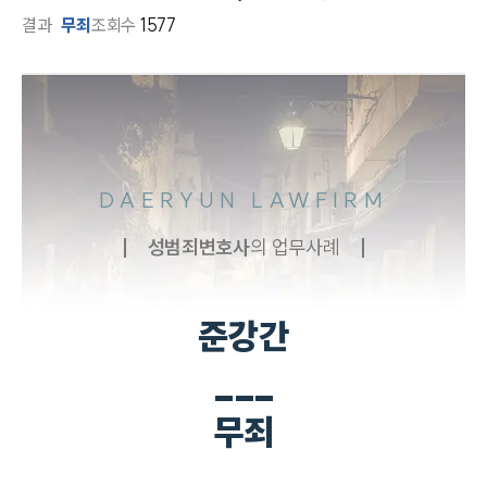
결과
무죄
조회수
1577
DAERYUN LAWFIRM
성범죄
변호사
의 업무사례
준강간
___
무죄