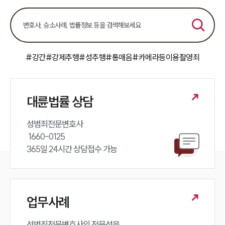
#강간
#강제추행
#성추행
#통매음
#카메라등이용촬영죄
대륜법률 상담
성범죄전문변호사 

 1660-0125 

365일 24시간 상담접수 가능
업무사례
성범죄전문변호사의 전문성을 
