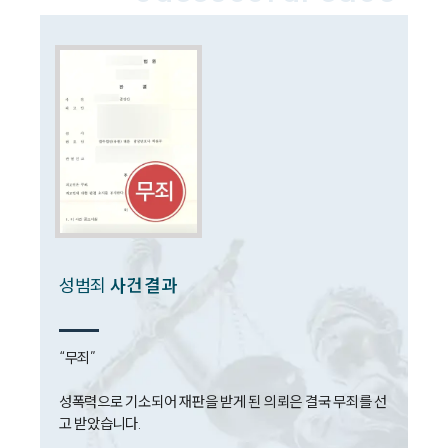
전체
구성원 소개
성범죄전문변호사
소식/자료
언론보도
공지사항
법률 블로그
성범죄
사건 결과
법률서식
뉴스레터/브로슈어
세미나
“무죄”

대륜법률상담예약
성폭력으로 기소되어 재판을 받게 된 의뢰은 결국 무죄를 선
고 받았습니다. 

대륜법률상담예약