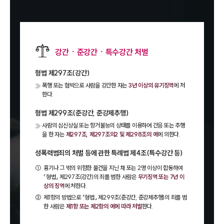
강간ㆍ준강간ㆍ특수강간 처벌
형법 제297조(강간)
폭행 또는 협박으로 사람을 강간한 자는
3년 이상의 유기징역
에 처
한다.
형법 제299조(준강간, 준강제추행)
사람의 심신상실 또는 항거불능의 상태를 이용하여 간음 또는 추행
을 한 자는
제297조, 제297조의2 및 제298조의 예
에 의한다.
성폭력범죄의 처벌 등에 관한 특례법 제4조(특수강간 등)
①
흉기나 그 밖의 위험한 물건을 지닌 채 또는 2명 이상이 합동하여
「형법」 제297조(강간)의 죄를 범한 사람은
무기징역 또는 7년 이
상의 징역
에 처한다.
③
제1항의 방법으로 「형법」 제299조(준강간, 준강제추행)의 죄를 범
한 사람은
제1항 또는 제2항의 예에 따라 처벌
한다.