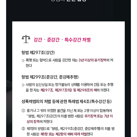
강간ㆍ준강간ㆍ특수강간 처벌
형법 제297조(강간)
폭행 또는 협박으로 사람을 강간한 자는
3년 이상의 유기징역
에 처
한다.
형법 제299조(준강간, 준강제추행)
사람의 심신상실 또는 항거불능의 상태를 이용하여 간음 또는 추행
을 한 자는
제297조, 제297조의2 및 제298조의 예
에 의한다.
성폭력범죄의 처벌 등에 관한 특례법 제4조(특수강간 등)
①
흉기나 그 밖의 위험한 물건을 지닌 채 또는 2명 이상이 합동하여
「형법」 제297조(강간)의 죄를 범한 사람은
무기징역 또는 7년 이
상의 징역
에 처한다.
③
제1항의 방법으로 「형법」 제299조(준강간, 준강제추행)의 죄를 범
한 사람은
제1항 또는 제2항의 예에 따라 처벌
한다.