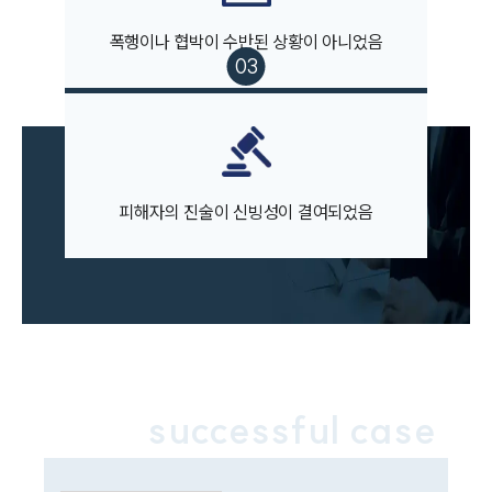
팀소개
폭행이나 협박이 수반된 상황이 아니었음
대륜의 강점
오시는 길
글로벌 파트너 로펌
고객의 소리
통합검색
AI대륜
피해자의 진술이 신빙성이 결여되었음
업무사례
주요 업무사례
사례분석/최신동향
법률정보
법률지식인
고객후기
successful case
업무분야
성범죄대응부 업무