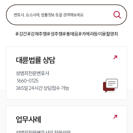
#강간
#강제추행
#성추행
#통매음
#카메라등이용촬영죄
대륜법률 상담
성범죄전문변호사 

 1660-0125 

365일 24시간 상담접수 가능
업무사례
성범죄전문변호사의 전문성을 
