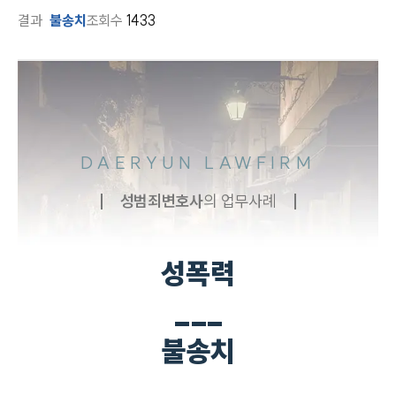
결과
불송치
조회수
1433
DAERYUN LAWFIRM
성범죄
변호사
의 업무사례
성폭력
___
불송치