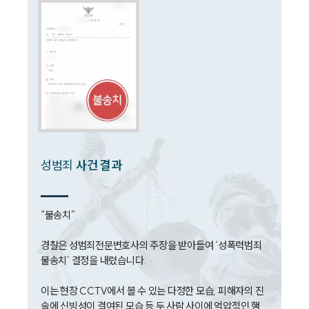
전체
구성원 소개
성범죄전문변호사
소식/자료
언론보도
성범죄
사건 결과
공지사항
법률 블로그
법률서식
뉴스레터/브로슈어
“불송치”

세미나
경찰은 성범죄전문변호사의 주장을 받아들여 ‘성폭력범죄 
불송치’ 결정을 내렸습니다. 

대륜법률상담예약
이는 현장 CCTV에서 볼 수 있는 다정한 모습, 피해자의 진
대륜법률상담예약
술에 신빙성이 결여된 모습 등 두 사람 사이에 억압적인 행