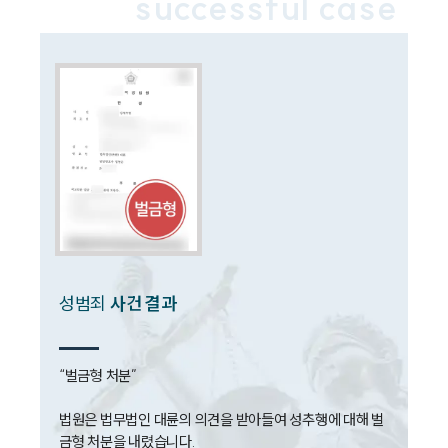
successful case
업무분야
성범죄대응부 업무
전체
구성원 소개
성범죄전문변호사
소식/자료
성범죄
사건 결과
언론보도
공지사항
법률 블로그
법률서식
“벌금형 처분”

뉴스레터/브로슈어
세미나
법원은 법무법인 대륜의 의견을 받아들여 성추행에 대해 벌
금형 처분을 내렸습니다.
