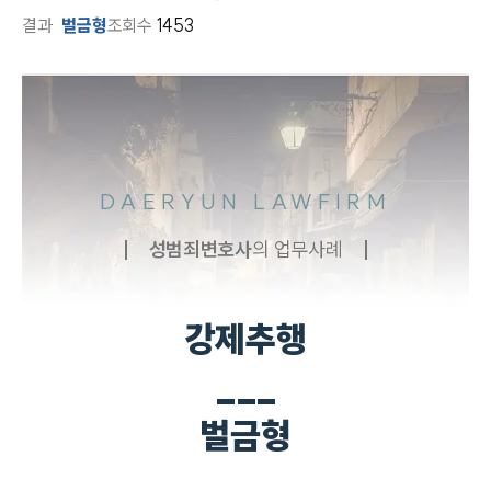
결과
벌금형
조회수
1453
DAERYUN LAWFIRM
성범죄
변호사
의 업무사례
강제추행
___
벌금형