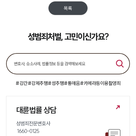
목록
성범죄처벌, 고민이신가요?
#강간
#강제추행
#성추행
#통매음
#카메라등이용촬영죄
대륜법률 상담
성범죄전문변호사 

 1660-0125 
