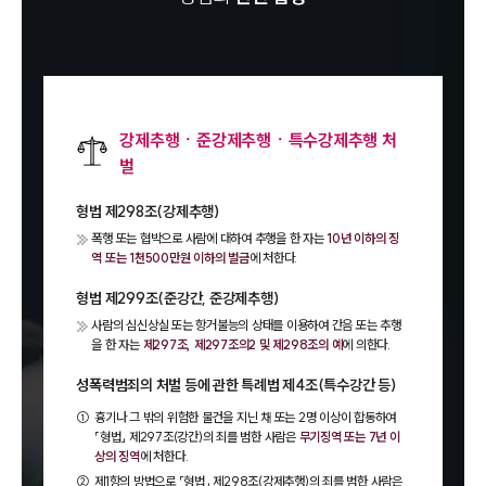
강제추행ㆍ준강제추행ㆍ특수강제추행 처
벌
형법 제298조(강제추행)
폭행 또는 협박으로 사람에 대하여 추행을 한 자는
10년 이하의 징
역 또는 1천500만원 이하의 벌금
에 처한다.
형법 제299조(준강간, 준강제추행)
사람의 심신상실 또는 항거불능의 상태를 이용하여 간음 또는 추행
을 한 자는
제297조, 제297조의2 및 제298조의 예
에 의한다.
성폭력범죄의 처벌 등에 관한 특례법 제4조(특수강간 등)
①
흉기나 그 밖의 위험한 물건을 지닌 채 또는 2명 이상이 합동하여
「형법」 제297조(강간)의 죄를 범한 사람은
무기징역 또는 7년 이
상의 징역
에 처한다.
②
제1항의 방법으로 「형법」 제298조(강제추행)의 죄를 범한 사람은