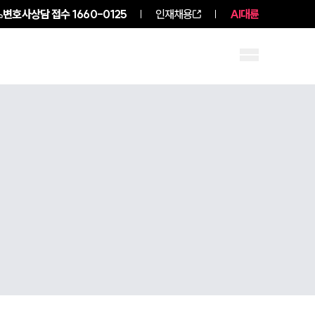
변호사상담 접수
1660-0125
인재채용
AI대륜
구성원 소개
소식/자료