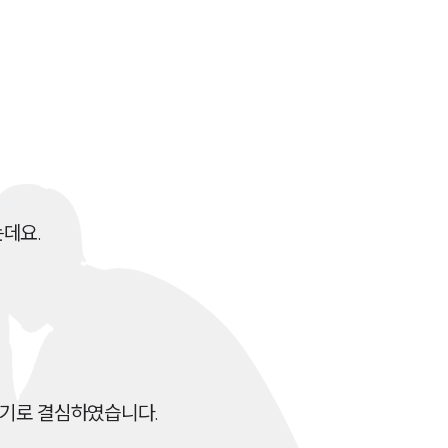
전체
구성원 소개
성범죄전문변호사
소식/자료
데요.

언론보도
공지사항
법률 블로그
법률서식
하기로 결심하였습니다.
뉴스레터/브로슈어