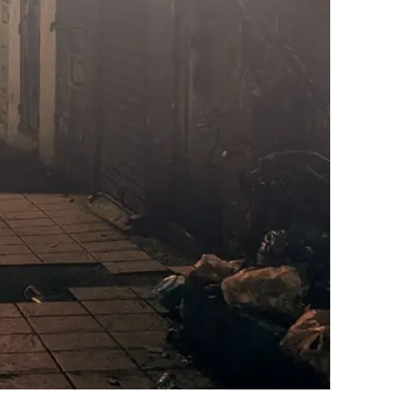
AI대륜
업무사례
주요 업무사례
사례분석/최신동향
법률정보
법률지식인
고객후기
업무분야
성범죄대응부 업무