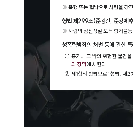
폭행 또는 협박으로 사람을 강
형법 제299조(준강간, 준강제추
사람의 심신상실 또는 항거불능의
성폭력범죄의 처벌 등에 관한 특
①
흉기나 그 밖의 위험한 물건을 
의 징역
에 처한다.
③
제1항의 방법으로 「형법」 제2