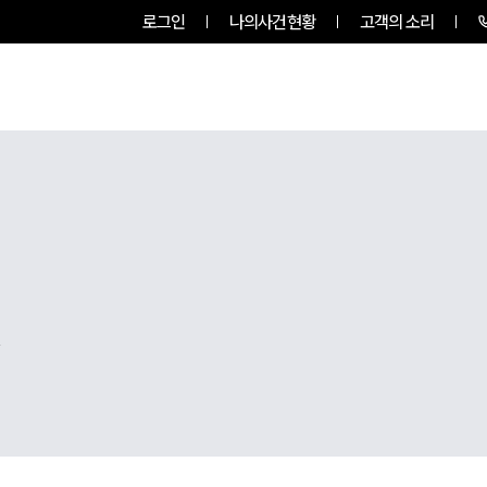
로그인
나의사건현황
고객의 소리
팀소개
업무사례
업무분야
,