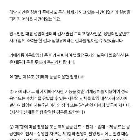
해당 사안은 성범죄 중에서도 특히 화제가 되고 있는 사건이었기에 실형을
피하기 어려운 사건이었는데요.
법무법인 대륜 성범죄센터의 검사 출신 그리고 형사전문, 성범죄전문변호
사가 함께 조력을 한 결과 집행유예라는 결과를 받아낼 수 있었습니다.
카메라등이용촬영죄 등 이와 관련하여 법률전문가의 도움이 필요하신 분
은 대륜의 문을 두드려 주시기 바랍니다.
※ 형법 제14조 (카메라 등을 이용한 촬영) ※
팀소개
① 카메라나 그 밖에 이와 유사한 기능을 갖춘 기계장치를 이용하여 성적
욕망 또는 수치심을 유발할 수 있는 사람의 신체를 촬영 대상자의 의사에
팀소개
반하여 촬영한 자는 7년 이하의 징역 또는 5천만 원 이하의 벌금에 처한다.
대륜의 강점
(자신의 신체를 직접 촬영한 경우를 포함한다)
오시는 길
글로벌 파트너 로펌
② 제1항에 따른 촬영물 또는 복제물을 반포ㆍ판매ㆍ임대ㆍ제공 또는 공
고객의 소리
공연하게 전시ㆍ상영한 자 또는 제1항의 촬영이 촬영 당시에는 촬영 대상
통합검색