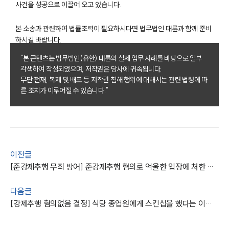
사건을 성공으로 이끌어 오고 있습니다.
소식/자료
본 소송과 관련하여 법률조력이 필요하시다면 법무법인 대륜과 함께 준비
하시길 바랍니다.
언론보도
공지사항
"본 콘텐츠는 법무법인(유한) 대륜의 실제 업무 사례를 바탕으로 일부
법률 블로그
각색하여 작성되었으며, 저작권은 당사에 귀속됩니다.
법률서식
무단 전재, 복제 및 배포 등 저작권 침해 행위에 대해서는 관련 법령에 따
뉴스레터/브로슈어
른 조치가 이루어질 수 있습니다."
세미나
대륜법률상담예약
대륜법률상담예약
이전글
[준강제추행 무죄 방어] 준강제추행 혐의로 억울한 입장에 처한 의뢰인의 무죄를 받아냄
다음글
[강제추행 혐의없음 결정] 식당 종업원에게 스킨십을 했다는 이유로 검찰 송치되었으나 불기소 처분