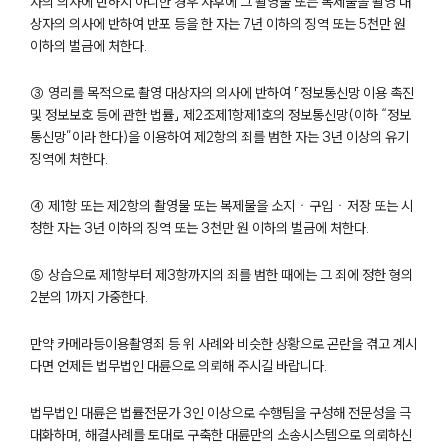
자의 의사에 반하지 아니한 경우 사후에 그 촬영물 또는 복제물을 촬영 대
AI대륜
상자의 의사에 반하여 반포 등을 한 자는 7년 이하의 징역 또는 5천만 원
이하의 벌금에 처한다.
업무사례
③ 영리를 목적으로 촬영 대상자의 의사에 반하여 「정보통신망 이용 촉진
주요 업무사례
및 정보보호 등에 관한 법률」 제2조제1항제1호의 정보통신망(이하 “정보
사례분석/최신동향
통신망”이라 한다)을 이용하여 제2항의 죄를 범한 자는 3년 이상의 유기
법률정보
징역에 처한다.
법률지식인
고객후기
④ 제1항 또는 제2항의 촬영물 또는 복제물을 소지ㆍ구입ㆍ저장 또는 시
청한 자는 3년 이하의 징역 또는 3천만 원 이하의 벌금에 처한다.
업무분야
⑤ 상습으로 제1항부터 제3항까지의 죄를 범한 때에는 그 죄에 정한 형의
성범죄대응부 업무
2분의 1까지 가중한다.
전체
만약 카메라등이용촬영죄 등 위 사례와 비슷한 상황으로 곤란을 겪고 계시
다면 언제든 법무법인 대륜으로 의뢰해 주시길 바랍니다.
구성원 소개
법무법인 대륜은 법률전문가 3인 이상으로 수행팀을 구성해 전문성을 극
성범죄전문변호사
대화하며, 해결사례를 토대로 구축한 대륜만의 소송시스템으로 의뢰하신