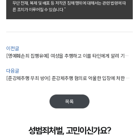
성범죄대응부 업무
무단 전재, 복제 및 배포 등 저작권 침해 행위에 대해서는 관련 법령에 따
전체
른 조치가 이루어질 수 있습니다."
구성원 소개
성범죄전문변호사
이전글
[명예훼손죄 집행유예] 여성을 추행하고 이를 타인에게 알려 기소된 사안 방어
소식/자료
다음글
언론보도
[준강제추행 무죄 방어] 준강제추행 혐의로 억울한 입장에 처한 의뢰인의 무죄를 받아냄
공지사항
법률 블로그
법률서식
뉴스레터/브로슈어
목록
세미나
대륜법률상담예약
성범죄처벌, 고민이신가요?
대륜법률상담예약