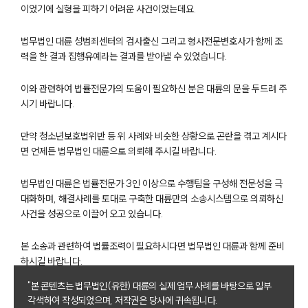
이었기에 실형을 피하기 어려운 사건이었는데요.
팀소개
대륜의 강점
법무법인 대륜 성범죄센터의 검사출신 그리고 형사전문변호사가 함께 조
오시는 길
력을 한 결과 집행유예라는 결과를 받아낼 수 있었습니다.
글로벌 파트너 로펌
고객의 소리
이와 관련하여 법률전문가의 도움이 필요하신 분은 대륜의 문을 두드려 주
통합검색
시기 바랍니다.
AI대륜
만약 청소년보호법위반 등 위 사례와 비슷한 상황으로 곤란을 겪고 계시다
업무사례
면 언제든 법무법인 대륜으로 의뢰해 주시길 바랍니다.
주요 업무사례
법무법인 대륜은 법률전문가 3인 이상으로 수행팀을 구성해 전문성을 극
사례분석/최신동향
대화하며, 해결사례를 토대로 구축한 대륜만의 소송시스템으로 의뢰하신
법률정보
사건을 성공으로 이끌어 오고 있습니다.
법률지식인
고객후기
본 소송과 관련하여 법률조력이 필요하시다면 법무법인 대륜과 함께 준비
하시길 바랍니다.
업무분야
"본 콘텐츠는 법무법인(유한) 대륜의 실제 업무 사례를 바탕으로 일부
각색하여 작성되었으며, 저작권은 당사에 귀속됩니다.