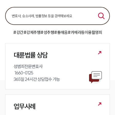
#강간
#강제추행
#성추행
#통매음
#카메라등이용촬영죄
대륜법률 상담
성범죄전문변호사 

 1660-0125 

365일 24시간 상담접수 가능
업무사례