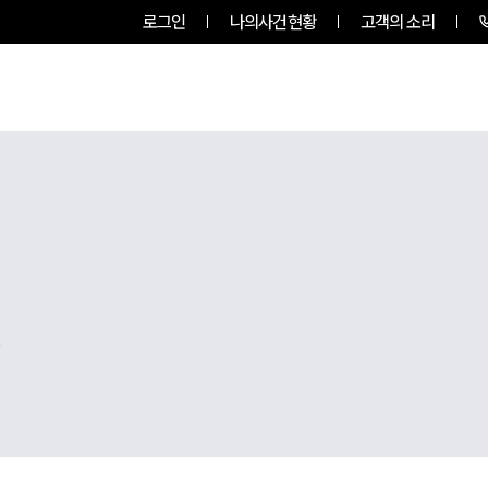
로그인
나의사건현황
고객의 소리
팀소개
업무사례
업무분야
,