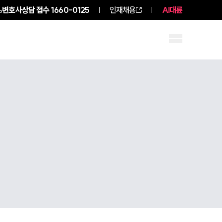
변호사상담 접수
1660-0125
인재채용
AI대륜
구성원 소개
소식/자료