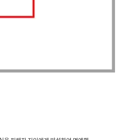
전체
구성원 소개
성범죄전문변호사
소식/자료
언론보도
공지사항
법률 블로그
법률서식
뉴스레터/브로슈어