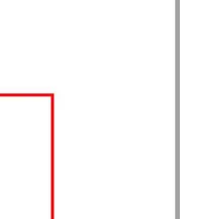
AI대륜
업무사례
주요 업무사례
사례분석/최신동향
법률정보
법률지식인
고객후기
업무분야
성범죄대응부 업무