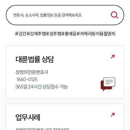
전체
구성원 소개
#강간
#강제추행
#성추행
#통매음
#카메라등이용촬영죄
성범죄전문변호사
소식/자료
대륜법률 상담
언론보도
성범죄전문변호사 

공지사항
법률 블로그
 1660-0125 

법률서식
365일 24시간 상담접수 가능
뉴스레터/브로슈어
세미나
대륜법률상담예약
업무사례
대륜법률상담예약