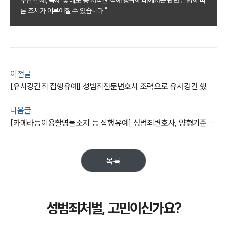
른 조치가 이루어질 수 있습니다."
팀소개
대륜의 강점
오시는 길
글로벌 파트너 로펌
고객의 소리
통합검색
이전글
AI대륜
[유사강간죄 집행유예] 성범죄전문변호사 조력으로 유사강간 했으나 집행유예
업무사례
다음글
[카메라등이용촬영물소지 등 집행유예] 성범죄변호사, 양형기준 권고형의 하한보다 낮은 형량 받음
주요 업무사례
사례분석/최신동향
법률정보
법률지식인
목록
고객후기
업무분야
성범죄처벌, 고민이신가요?
성범죄대응부 업무