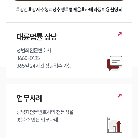
#강간
#강제추행
#성추행
#통매음
#카메라등이용촬영죄
구성원 소개
성범죄전문변호사
대륜법률 상담
소식/자료
성범죄전문변호사 

언론보도
 1660-0125 

공지사항
365일 24시간 상담접수 가능
법률 블로그
법률서식
뉴스레터/브로슈어
세미나
업무사례
대륜법률상담예약
성범죄전문변호사의 전문성을 

엿볼 수 있는 업무사례
대륜법률상담예약