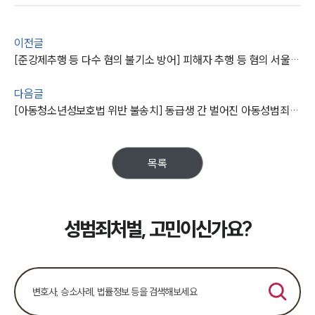
대륜의 강점
오시는 길
글로벌 파트너 로펌
이전글
고객의 소리
[준강제추행 등 다수 혐의 불기소 방어] 피해자 추행 등 혐의 서울성범죄변호사 조력으로 검찰 단계 불기소
통합검색
AI대륜
다음글
[아동청소년성보호법 위반 불송치] 동급생 간 벌어진 아동성범죄 강제추행전문변호사 조력으로 혐의없음 종결
업무사례
주요 업무사례
사례분석/최신동향
목록
법률정보
법률지식인
고객후기
성범죄처벌, 고민이신가요?
업무분야
성범죄대응부 업무
전체