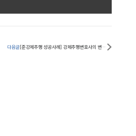
전체
구성원 소개
성범죄전문변호사
다음글
[준강제추행 성공사례] 강제추행변호사의 변론을 통해 집행유예로 방어 성공!
소식/자료
언론보도
공지사항
법률 블로그
법률서식
뉴스레터/브로슈어