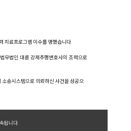
AI대륜
업무사례
폭력 치료프로그램 이수를 명했습니다.
주요 업무사례
사례분석/최신동향
희 법무법인 대륜 강제추행변호사의 조력으로
법률정보
법률지식인
의 소송시스템으로 의뢰하신 사건을 성공으
고객후기
업무분야
귀속됩니다.
성범죄대응부 업무