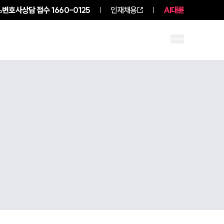
변호사상담 접수
1660-0125
인재채용
AI대륜
구성원 소개
소식/자료