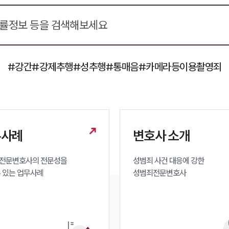
#강간
#강제추행
#성추행
#통매음
#카메라등이용촬영죄
무사례
변호사 소개
전문변호사의 전문성을 

성범죄 사건 대응에 강한 

수 있는 업무사례
성범죄전문변호사