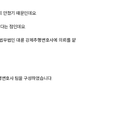
회 만졌기 때문인데요.
다는 점인데요.
 법무법인 대륜 강제추행변호사에 의뢰를 맡
팀소개
팀소개
대륜의 강점
행변호사 팀을 구성하였습니다.
오시는 길
글로벌 파트너 로펌
고객의 소리
통합검색