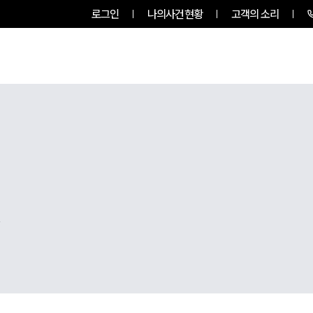
로그인
나의사건현황
고객의 소리
팀소개
업무사례
업무분야
,