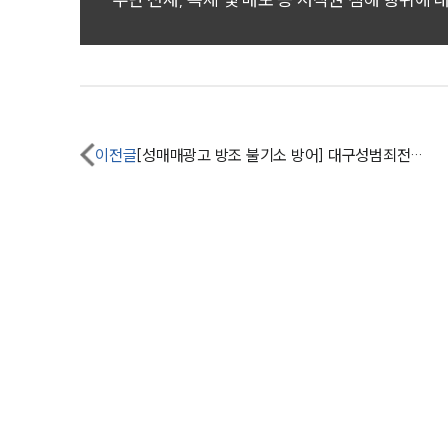
이전글
[성매매광고 방조 불기소 방어] 대구성범죄전문변호사, 성매매알선 등 방조혐의 피의자 성매매기소유예 받아내