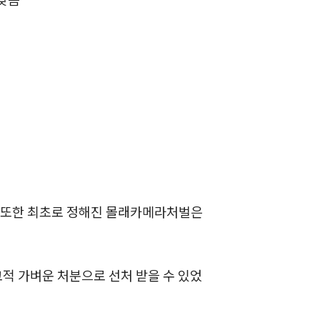
 낮음
전체
구성원 소개
성범죄전문변호사
소식/자료
언론보도
공지사항
인 또한 최초로 정해진 몰래카메라처벌은
법률 블로그
법률서식
적 가벼운 처분으로 선처 받을 수 있었
뉴스레터/브로슈어