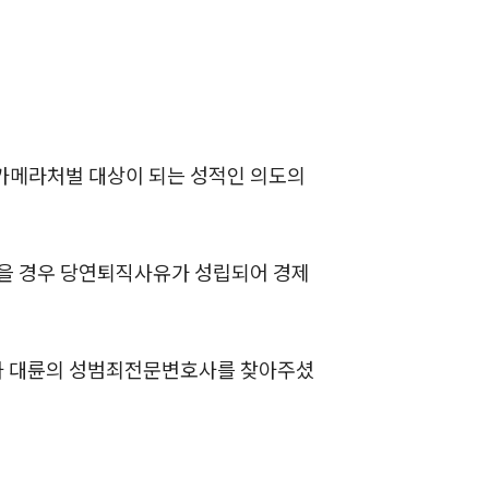
래카메라처벌 대상이 되는 성적인 의도의
팀소개
팀소개
받을 경우 당연퇴직사유가 성립되어 경제
대륜의 강점
오시는 길
자 대륜의 성범죄전문변호사를 찾아주셨
글로벌 파트너 로펌
고객의 소리
통합검색