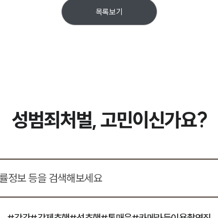
목록보기
성범죄처벌, 고민이신가요?
#강간
#강제추행
#성추행
#통매음
#카메라등이용촬영죄