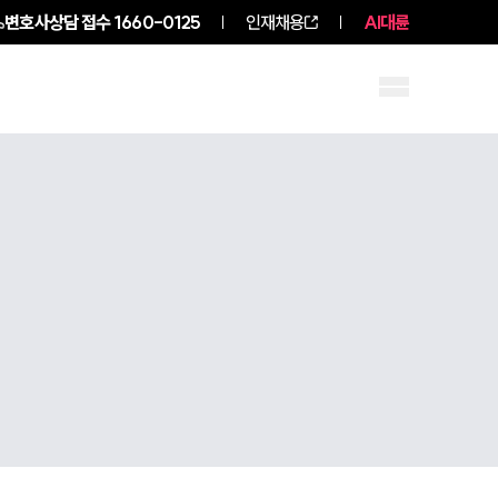
변호사상담 접수
1660-0125
인재채용
AI대륜
구성원 소개
소식/자료