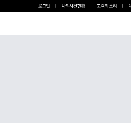
로그인
나의사건현황
고객의 소리
팀소개
업무사례
업무분야
,