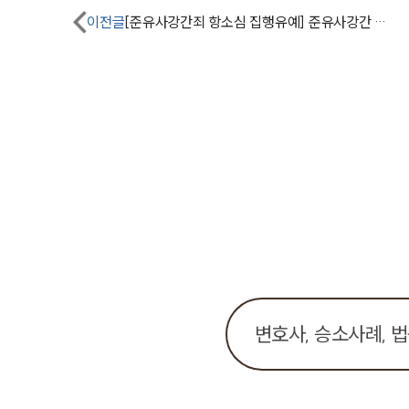
이전글
[준유사강간죄 항소심 집행유예] 준유사강간 징역형 원심판결 파기 집행유예로 감형