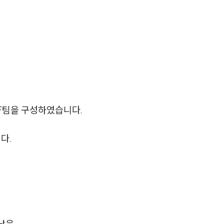
AI대륜
업무사례
주요 업무사례
사례분석/최신동향
F팀을 구성하였습니다.
법률정보
법률지식인
다.
고객후기
업무분야
성범죄대응부 업무