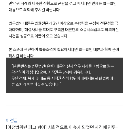
만약 위 사례와 비슷한 상황으로 곤란을 겪고 계시다면 언제든 법무법인
대륜으로 의뢰해 주시길 바랍니다.
법무법인 대륜은 법률전문가 3인 이상으로 수행팀을 구성해 전문성을 극
대화하며, 해결사례를 토대로 구축한 대륜만의 소송시스템으로 의뢰하신
팀소개
사건을 성공으로 이끌어 오고 있습니다.
팀소개
본 소송과 관련하여 법률조력이 필요하시다면 법무법인 대륜과 함께 준비
대륜의 강점
하시길 바랍니다.
오시는 길
글로벌 파트너 로펌
"본 콘텐츠는 법무법인(유한) 대륜의 실제 업무 사례를 바탕으로 일부
고객의 소리
각색하여 작성되었으며, 저작권은 당사에 귀속됩니다.
통합검색
무단 전재, 복제 및 배포 등 저작권 침해 행위에 대해서는 관련 법령에 따
AI대륜
른 조치가 이루어질 수 있습니다."
업무사례
주요 업무사례
사례분석/최신동향
이전글
법률정보
[아청법위반 피고 방어] 사회적으로 이슈가 되었던 사건에 연루되었으나 집행유예 받아냄