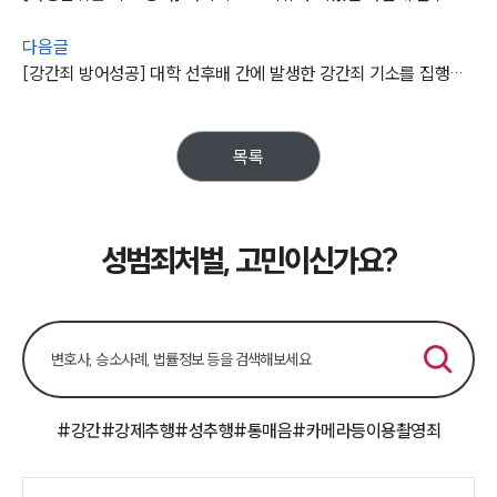
법률지식인
고객후기
다음글
[강간죄 방어성공] 대학 선후배 간에 발생한 강간죄 기소를 집행유예로 종결
업무분야
성범죄대응부 업무
목록
전체
구성원 소개
성범죄처벌, 고민이신가요?
성범죄전문변호사
소식/자료
언론보도
공지사항
#강간
#강제추행
#성추행
#통매음
#카메라등이용촬영죄
법률 블로그
법률서식