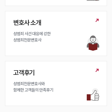
구성원 소개
변호사 소개
성범죄전문변호사
성범죄 사건 대응에 강한 

소식/자료
성범죄전문변호사
언론보도
공지사항
법률 블로그
법률서식
뉴스레터/브로슈어
고객후기
세미나
성범죄전문변호사와

함께한 고객들의 만족후기
대륜법률상담예약
대륜법률상담예약