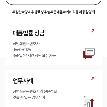
팀소개
대륜의 강점
오시는 길
#강간
#강제추행
#성추행
#통매음
#카메라등이용촬영죄
글로벌 파트너 로펌
고객의 소리
통합검색
AI대륜
대륜법률 상담
업무사례
성범죄전문변호사 

 1660-0125 

주요 업무사례
365일 24시간 상담접수 가능
사례분석/최신동향
법률정보
법률지식인
고객후기
업무사례
업무분야
성범죄전문변호사의 전문성을 

엿볼 수 있는 업무사례
성범죄대응부 업무
전체