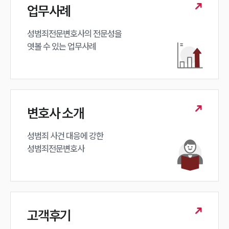
업무사례
성범죄대응부 업무
전체
성범죄전문변호사의 전문성을 

엿볼 수 있는 업무사례
구성원 소개
성범죄전문변호사
변호사 소개
소식/자료
언론보도
성범죄 사건 대응에 강한 

공지사항
성범죄전문변호사
법률 블로그
법률서식
뉴스레터/브로슈어
세미나
고객후기
대륜법률상담예약