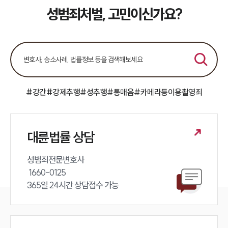
팀소개
성범죄처벌, 고민이신가요?
팀소개
대륜의 강점
오시는 길
글로벌 파트너 로펌
고객의 소리
통합검색
#강간
#강제추행
#성추행
#통매음
#카메라등이용촬영죄
AI대륜
업무사례
대륜법률 상담
주요 업무사례
사례분석/최신동향
성범죄전문변호사 

법률정보
 1660-0125 

법률지식인
365일 24시간 상담접수 가능
고객후기
업무분야