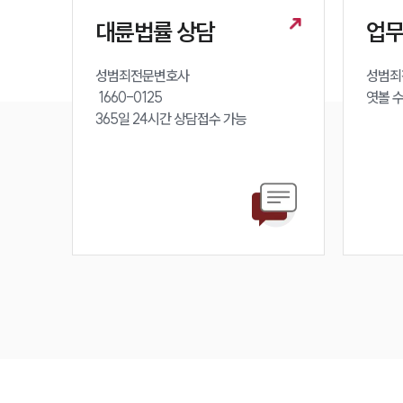
대륜법률 상담
업
성범죄전문변호사 

성범죄
 1660-0125 

엿볼 
365일 24시간 상담접수 가능