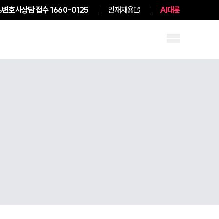
변호사상담 접수
1660-0125
인재채용
AI대륜
구성원 소개
소식/자료