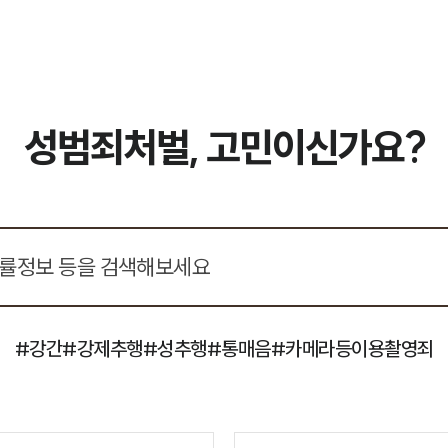
성범죄처벌, 고민이신가요?
#강간
#강제추행
#성추행
#통매음
#카메라등이용촬영죄