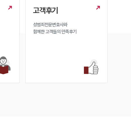
성범죄전문변호사
고객후기
성범죄전문변호사와

소식/자료
함께한 고객들의 만족후기
언론보도
공지사항
법률 블로그
법률서식
뉴스레터/브로슈어
세미나
대륜법률상담예약