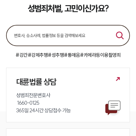
팀소개
성범죄처벌, 고민이신가요?
팀소개
대륜의 강점
오시는 길
글로벌 파트너 로펌
고객의 소리
통합검색
#강간
#강제추행
#성추행
#통매음
#카메라등이용촬영죄
AI대륜
업무사례
대륜법률 상담
주요 업무사례
사례분석/최신동향
성범죄전문변호사 

법률정보
 1660-0125 

법률지식인
365일 24시간 상담접수 가능
고객후기
업무분야