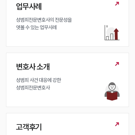
업무사례
성범죄대응부 업무
전체
성범죄전문변호사의 전문성을 

엿볼 수 있는 업무사례
구성원 소개
성범죄전문변호사
변호사 소개
소식/자료
언론보도
성범죄 사건 대응에 강한 

공지사항
성범죄전문변호사
법률 블로그
법률서식
뉴스레터/브로슈어
세미나
고객후기
대륜법률상담예약