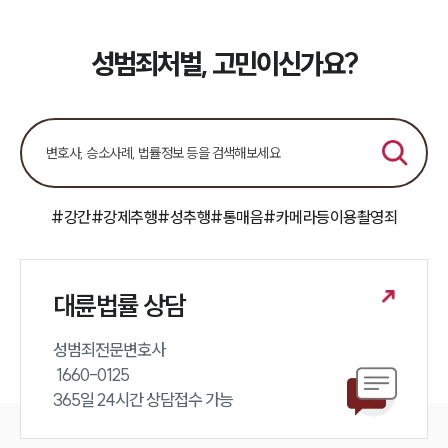
성범죄처벌, 고민이신가요?
#강간
#강제추행
#성추행
#통매음
#카메라등이용촬영죄
대륜법률 상담
성범죄전문변호사 

 1660-0125 

365일 24시간 상담접수 가능