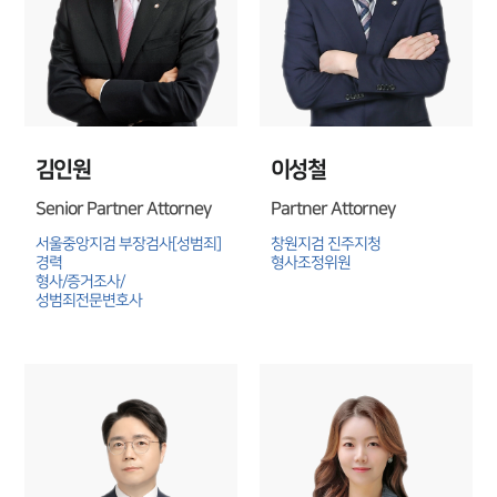
김인원
이성철
Senior Partner Attorney
Partner Attorney
서울중앙지검 부장검사[성범죄] 
창원지검 진주지청 
경력

형사조정위원
형사/증거조사/
성범죄전문변호사