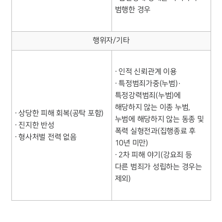
범행한 경우
행위자/기타
∙ 인적 신뢰관계 이용
∙ 특정범죄가중(누범)·
특정강력범죄(누범)에
해당하지 않는 이종 누범,
∙ 상당한 피해 회복(공탁 포함)
누범에 해당하지 않는 동종 및
∙ 진지한 반성
폭력 실형전과(집행종료 후
∙ 형사처벌 전력 없음
10년 미만)
∙ 2차 피해 야기(강요죄 등
다른 범죄가 성립하는 경우는
제외)