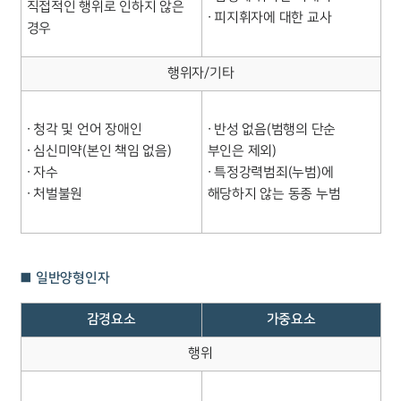
직접적인 행위로 인하지 않은
∙ 피지휘자에 대한 교사
경우
행위자/기타
∙ 청각 및 언어 장애인
∙ 반성 없음(범행의 단순
∙ 심신미약(본인 책임 없음)
부인은 제외)
∙ 자수
∙ 특정강력범죄(누범)에
∙ 처벌불원
해당하지 않는 동종 누범
■ 일반양형인자
감경요소
가중요소
행위