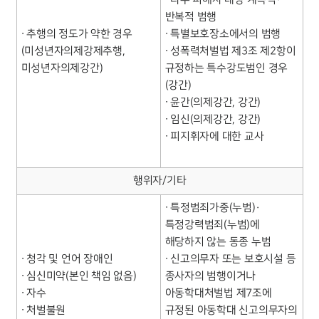
반복적 범행
∙ 추행의 정도가 약한 경우
∙ 특별보호장소에서의 범행
(미성년자의제강제추행,
∙ 성폭력처벌법 제3조 제2항이
미성년자의제강간)
규정하는 특수강도범인 경우
(강간)
∙ 윤간(의제강간, 강간)
∙ 임신(의제강간, 강간)
∙ 피지휘자에 대한 교사
행위자/기타
∙ 특정범죄가중(누범)·
특정강력범죄(누범)에
해당하지 않는 동종 누범
∙ 청각 및 언어 장애인
∙ 신고의무자 또는 보호시설 등
∙ 심신미약(본인 책임 없음)
종사자의 범행이거나
∙ 자수
아동학대처벌법 제7조에
∙ 처벌불원
규정된 아동학대 신고의무자의