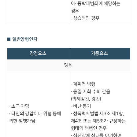
아∙ 동학대범죄에 해당하는
경우
∙ 상습범인 경우
■ 일반양형인자
감경요소
가중요소
행위
∙ 계획적 범행
∙ 동일 기회 수회 간음
(의제강간, 강간)
∙ 소극 가담
∙ 비난 동기
∙ 타인의 강압이나 위협 등에
∙ 성폭력처벌법 제3조 제1항,
의한 범행가담
제4조 또는 제5조가 규정하는
형태의 범행인 경우
∙ 심신장애 상태를 야기하여