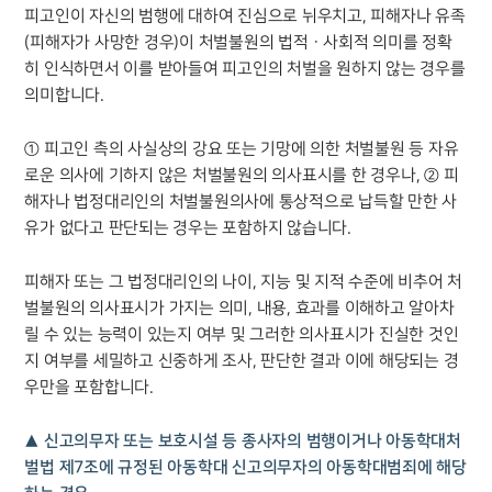
피고인이 자신의 범행에 대하여 진심으로 뉘우치고, 피해자나 유족
언론보도
공지사항
(피해자가 사망한 경우)이 처벌불원의 법적ㆍ사회적 의미를 정확
법률 블로그
히 인식하면서 이를 받아들여 피고인의 처벌을 원하지 않는 경우를
법률서식
의미합니다.
뉴스레터/브로슈어
세미나
① 피고인 측의 사실상의 강요 또는 기망에 의한 처벌불원 등 자유
로운 의사에 기하지 않은 처벌불원의 의사표시를 한 경우나, ② 피
대륜법률상담예약
해자나 법정대리인의 처벌불원의사에 통상적으로 납득할 만한 사
유가 없다고 판단되는 경우는 포함하지 않습니다.
대륜법률상담예약
피해자 또는 그 법정대리인의 나이, 지능 및 지적 수준에 비추어 처
벌불원의 의사표시가 가지는 의미, 내용, 효과를 이해하고 알아차
릴 수 있는 능력이 있는지 여부 및 그러한 의사표시가 진실한 것인
지 여부를 세밀하고 신중하게 조사, 판단한 결과 이에 해당되는 경
우만을 포함합니다.
▲ 신고의무자 또는 보호시설 등 종사자의 범행이거나 아동학대처
벌법 제7조에 규정된 아동학대 신고의무자의 아동학대범죄에 해당