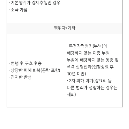
∙ 기본행위가 강제추행인 경우
∙ 소극 가담
행위자/기타
∙ 특정강력범죄(누범)에
해당하지 않는 이종 누범,
누범에 해당하지 않는 동종 및
∙ 범행 후 구호 후송
폭력 실형전과(집행종료 후
∙ 상당한 피해 회복(공탁 포함)
10년 미만)
∙ 진지한 반성
∙ 2차 피해 야기(강요죄 등
다른 범죄가 성립하는 경우는
제외)