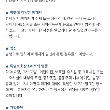
업무사례
범죄를 저지른 경우를 의미합니다.
주요 업무사례
▲ 범행에 취약한 피해자
사례분석/최신동향
범행 당시 피해자가 신체 또는 정신 장애, 연령, 군대 등 조직이나
법률정보
단체 내 계급, 서열 또는 지휘감독관계 등으로 인하여 범행에 취약
법률지식인
고객후기
하였고, 피고인이 이러한 사정을 알았거나 알 수 있었던 경우를 의
미합니다.
업무분야
▲ 임신
범행으로 인하여 피해자가 임신하게 된 경우를 의미합니다.
성범죄대응부 업무
전체
▲ 특별보호장소에서의 범행
학교(교정, 교사 포함), 어린이집, 보육원, 유치원 등 교육시설 또는
구성원 소개
보호시설의 내부와 주변, 등하굣길, 공동주택 내부의 계단, 승강기
등과 같이 13세 미만 피해자에 대하여 특별한 보호가 필요한 장소
성범죄전문변호사
에 있는 피해자를 유인하거나 그 장소에서 범행을 시도한 경우를
의미합니다.
소식/자료
▲ 처벌불원