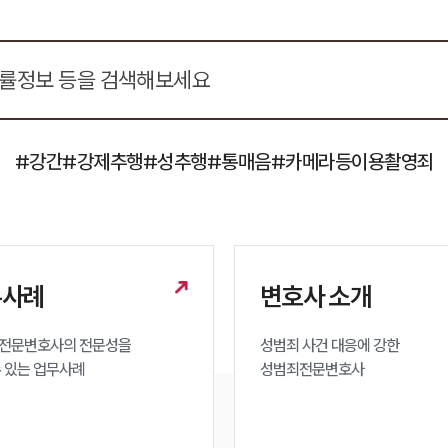
#강간
#강제추행
#성추행
#통매음
#카메라등이용촬영죄
무사례
변호사 소개
전문변호사의 전문성을 

성범죄 사건 대응에 강한 

수 있는 업무사례
성범죄전문변호사