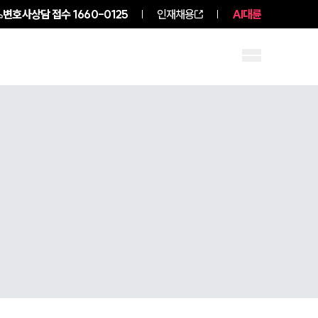
변호사상담 접수
1660-0125
인재채용
AI대륜
구성원 소개
소식/자료