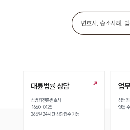
대륜법률 상담
업
성범죄전문변호사 

성범죄
 1660-0125 

엿볼 
365일 24시간 상담접수 가능