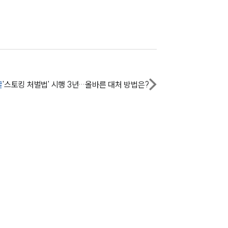
전체
구성원 소개
성범죄전문변호사
글
'스토킹 처벌법' 시행 3년…올바른 대처 방법은?
소식/자료
언론보도
공지사항
법률 블로그
법률서식
뉴스레터/브로슈어