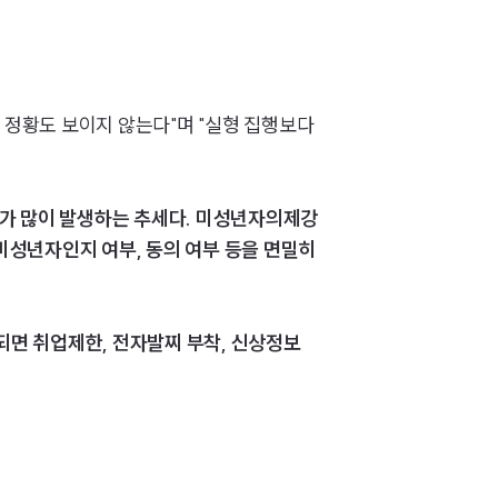
AI대륜
업무사례
 정황도 보이지 않는다"며 "실형 집행보다
주요 업무사례
사례분석/최신동향
우가 많이 발생하는 추세다. 미성년자의제강
 미성년자인지 여부, 동의 여부 등을 면밀히
법률정보
법률지식인
고객후기
되면 취업제한, 전자발찌 부착, 신상정보
업무분야
성범죄대응부 업무