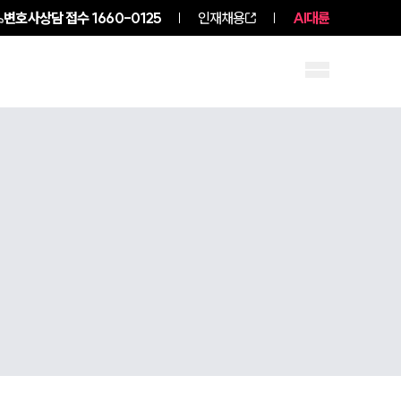
변호사상담 접수
1660-0125
인재채용
AI대륜
구성원 소개
소식/자료