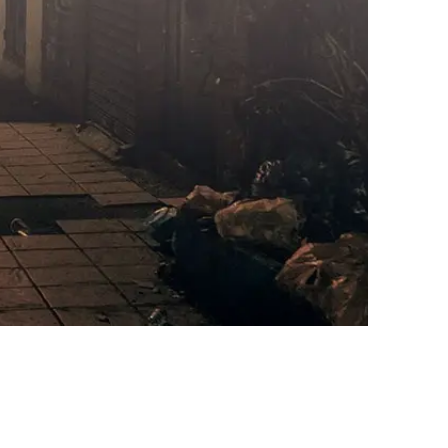
AI대륜
업무사례
주요 업무사례
사례분석/최신동향
법률정보
법률지식인
고객후기
업무분야
성범죄대응부 업무