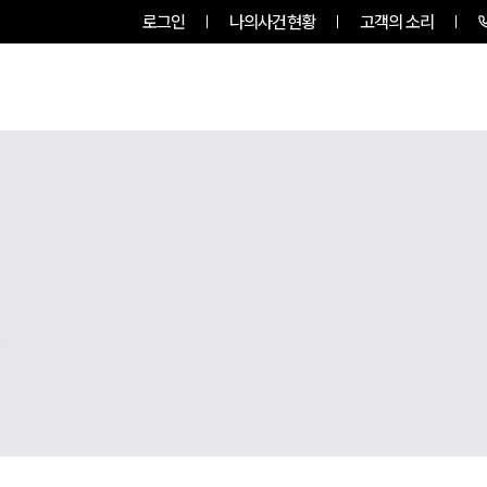
로그인
나의사건현황
고객의 소리
팀소개
업무사례
업무분야
,