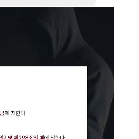
세미나
대륜법률상담예약
대륜법률상담예약
벌금
에 처한다.
의2 및 제298조의 예
에 의한다.