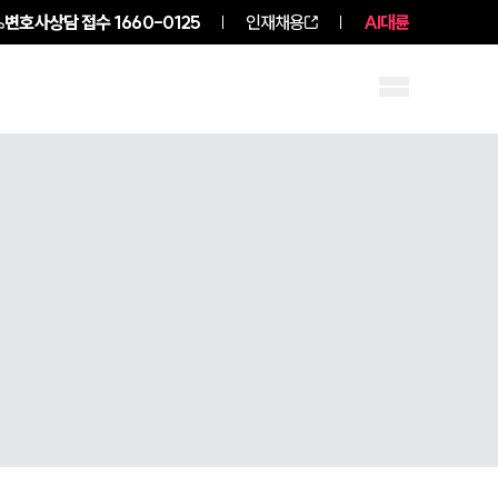
변호사상담 접수
1660-0125
인재채용
AI대륜
구성원 소개
소식/자료