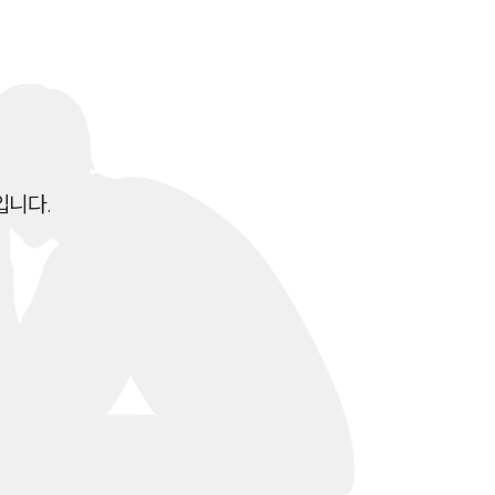
전체
구성원 소개
성범죄전문변호사
니다.

소식/자료
언론보도
공지사항
법률 블로그
법률서식
뉴스레터/브로슈어