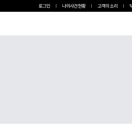
로그인
나의사건현황
고객의 소리
팀소개
업무사례
업무분야
,