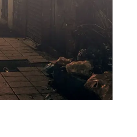
AI대륜
업무사례
주요 업무사례
사례분석/최신동향
법률정보
법률지식인
고객후기
업무분야
성범죄대응부 업무