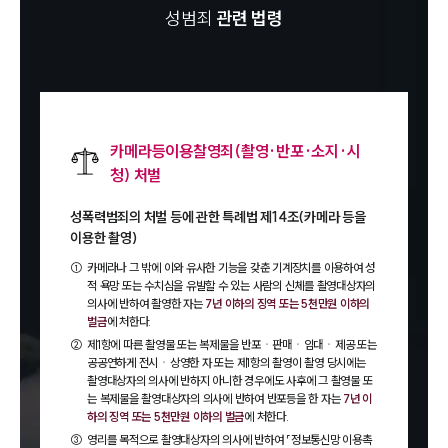
성범죄
관련 법령
카메라등이용찰영죄(촬영·반포·소지·시
청) 처벌
성폭력범죄의 처벌 등에 관한 특례법 제14조(카메라 등을
이용한 촬영)
①
카메라나 그 밖에 이와 유사한 기능을 갖춘 기계장치를 이용하여 성
적 욕망 또는 수치심을 유발할 수 있는 사람의 신체를 촬영대상자의
의사에 반하여 촬영한 자는
7년 이하의 징역 또는 5천만원 이하의
벌금
에 처한다.
②
제1항에 따른 촬영물 또는 복제물을 반포ㆍ판매ㆍ임대ㆍ제공 또는
공공연하게 전시ㆍ상영한 자 또는 제1항의 촬영이 촬영 당시에는
촬영대상자의 의사에 반하지 아니한 경우에도 사후에 그 촬영물 또
는 복제물을 촬영대상자의 의사에 반하여 반포등을 한 자는
7년 이
하의 징역 또는 5천만원 이하의 벌금
에 처한다.
③
영리를 목적으로 촬영대상자의 의사에 반하여 「정보통신망 이용촉