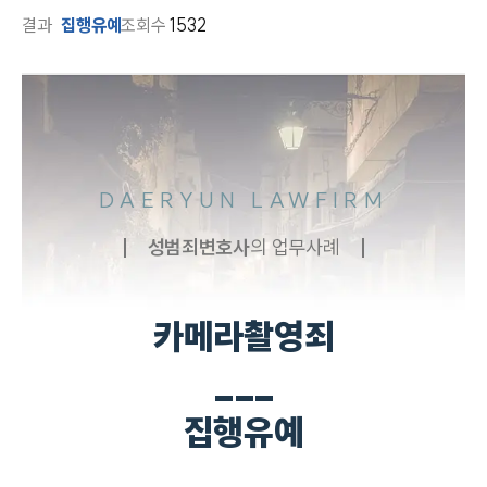
결과
집행유예
조회수
1532
DAERYUN LAWFIRM
성범죄
변호사
의 업무사례
카메라촬영죄
___
집행유예