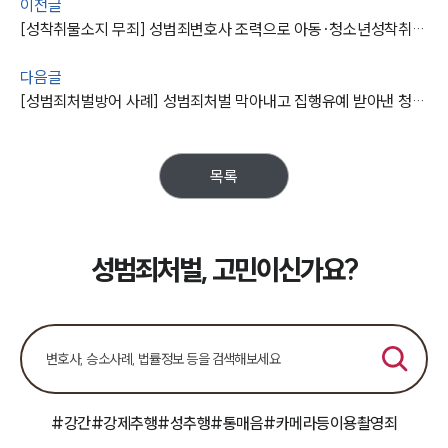
이전글
[성착취물소지 무죄] 성범죄변호사 조력으로 아동·청소년성착취물 등 포함된 영상물 소지·시청한 혐의 무죄 받아
다음글
[성범죄처벌방어 사례] 성범죄처벌 막아내고 집행유예 받아낸 청주성범죄변호사
목록
성범죄처벌, 고민이신가요?
#강간
#강제추행
#성추행
#통매음
#카메라등이용촬영죄