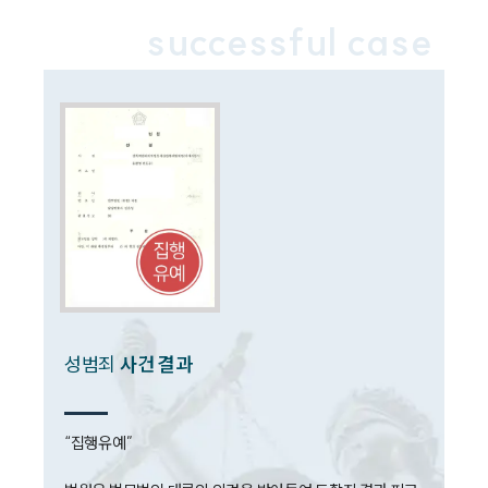
법률정보
법률지식인
successful case
고객후기
업무분야
성범죄대응부 업무
전체
구성원 소개
성범죄전문변호사
성범죄
사건 결과
소식/자료
언론보도
공지사항
“집행유예”

법률 블로그
법률서식