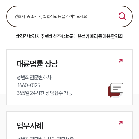
전체
구성원 소개
#강간
#강제추행
#성추행
#통매음
#카메라등이용촬영죄
성범죄전문변호사
소식/자료
대륜법률 상담
언론보도
성범죄전문변호사 

공지사항
법률 블로그
 1660-0125 

법률서식
365일 24시간 상담접수 가능
뉴스레터/브로슈어
세미나
대륜법률상담예약
업무사례
대륜법률상담예약