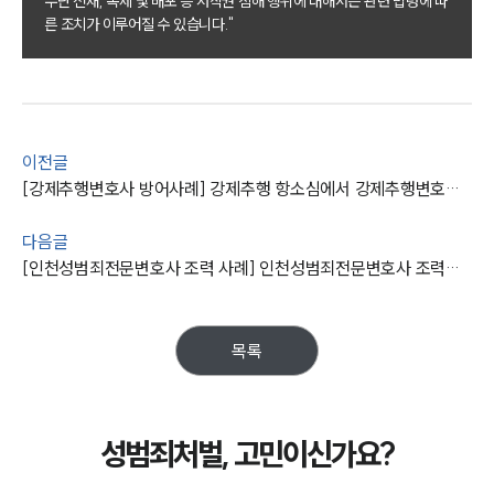
무단 전재, 복제 및 배포 등 저작권 침해 행위에 대해서는 관련 법령에 따
른 조치가 이루어질 수 있습니다."
팀소개
대륜의 강점
오시는 길
글로벌 파트너 로펌
고객의 소리
통합검색
이전글
AI대륜
[강제추행변호사 방어사례] 강제추행 항소심에서 강제추행변호사의 조력으로 벌금형 선고
업무사례
다음글
[인천성범죄전문변호사 조력 사례] 인천성범죄전문변호사 조력으로 공연음란 혐의 의뢰인 집행유예 판결
주요 업무사례
사례분석/최신동향
법률정보
법률지식인
목록
고객후기
업무분야
성범죄처벌, 고민이신가요?
성범죄대응부 업무