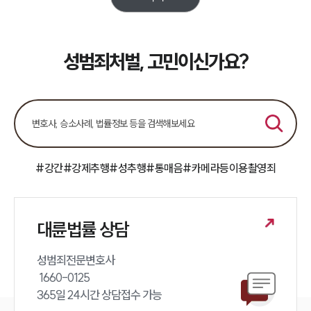
업무분야
성범죄대응부 업무
전체
성범죄처벌, 고민이신가요?
구성원 소개
성범죄전문변호사
#강간
#강제추행
#성추행
#통매음
#카메라등이용촬영죄
소식/자료
언론보도
공지사항
대륜법률 상담
법률 블로그
법률서식
뉴스레터/브로슈어
성범죄전문변호사 

세미나
 1660-0125 

365일 24시간 상담접수 가능