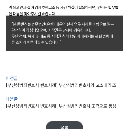
위 의뢰인과 같이 강제추행고소 등 사건 해결이 필요하시면, 언제든 법무법
팀소개
인 대륜을 찾아주시길 바랍니다.
"본 콘텐츠는 법무법인(유한) 대륜의 실제 업무 사례를 바탕으로 일부
팀소개
각색하여 작성되었으며, 저작권은 당사에 귀속됩니다.
대륜의 강점
무단 전재, 복제 및 배포 등 저작권 침해 행위에 대해서는 관련 법령에 따
오시는 길
른 조치가 이루어질 수 있습니다."
글로벌 파트너 로펌
고객의 소리
통합검색
AI대륜
업무사례
이전글
[부산성범죄변호사 변호사례] 부산성범죄변호사의 고소대리 조력으로 피고인 검찰송치에 성공
주요 업무사례
사례분석/최신동향
다음글
법률정보
[부산성범죄변호사 변호사례] 부산성범죄변호사 조력으로 동성간 준강제추행, 선고유예 받아내
법률지식인
고객후기
목록