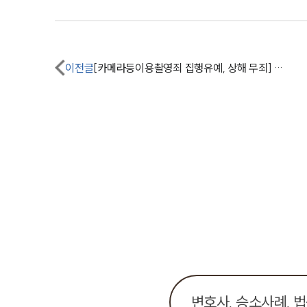
이전글
[카메라등이용촬영죄 집행유예, 상해 무죄] 카메라이용촬영죄 및 상해죄로 재판, 성범죄전문변호사 도움으로 각각 집행유예, 무죄 선고받음