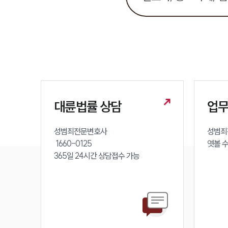
대륜법률 상담
업
성범죄전문변호사 

성범죄
 1660-0125 

엿볼 
365일 24시간 상담접수 가능