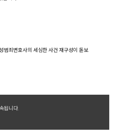
AI대륜
업무사례
주요 업무사례
 성범죄변호사의 세심한 사건 재구성이 돋보
사례분석/최신동향
법률정보
법률지식인
고객후기
귀속됩니다.
업무분야
성범죄대응부 업무