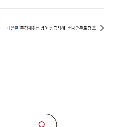
전체
구성원 소개
다음글
[준강제추행 방어 성공사례] 형사전문로펌 조력으로 준강제추행 혐의, 재판까지 가지 않고 사건 조기 종결
성범죄전문변호사
소식/자료
언론보도
공지사항
법률 블로그
법률서식
뉴스레터/브로슈어