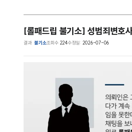
[롤패드립 불기소] 성범죄변호사
결과
불기소
조회수
224
수정일:
2026-07-06