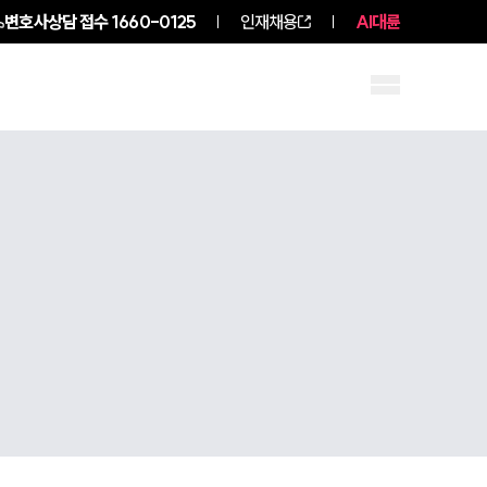
변호사상담 접수
1660-0125
인재채용
AI대륜
구성원 소개
소식/자료