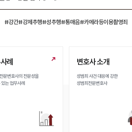
#강간
#강제추행
#성추행
#통매음
#카메라등이용촬영죄
무사례
변호사 소개
전문변호사의 전문성을 

성범죄 사건 대응에 강한 

수 있는 업무사례
성범죄전문변호사