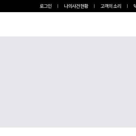
로그인
나의사건현황
고객의 소리
팀소개
업무사례
업무분야
,