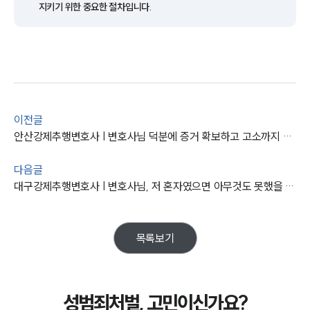
업무사례
지키기 위한 중요한 절차입니다.
주요 업무사례
사례분석/최신동향
법률정보
법률지식인
고객후기
이전글
업무분야
안산강제추행변호사 | 변호사님 덕분에 증거 확보하고 고소까지 진행했습니다!
성범죄대응부 업무
다음글
전체
대구강제추행변호사 | 변호사님, 저 혼자였으면 아무것도 못했을 것 같아요.
구성원 소개
목록보기
성범죄전문변호사
소식/자료
성범죄처벌, 고민이신가요?