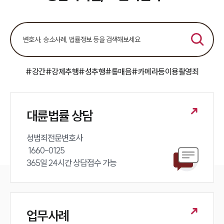
언론보도
공지사항
법률 블로그
법률서식
뉴스레터/브로슈어
세미나
#강간
#강제추행
#성추행
#통매음
#카메라등이용촬영죄
대륜법률상담예약
대륜법률 상담
대륜법률상담예약
성범죄전문변호사 

 1660-0125 

365일 24시간 상담접수 가능
업무사례